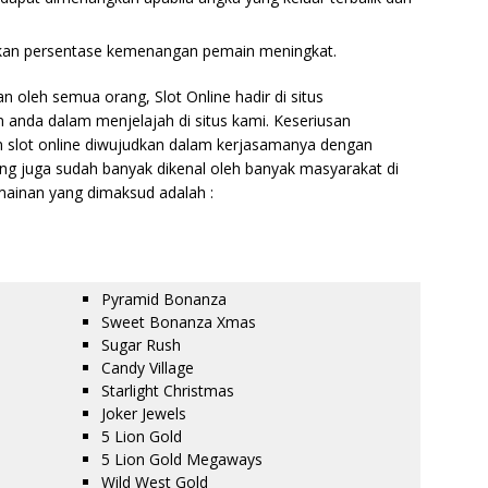
nkan persentase kemenangan pemain meningkat.
 oleh semua orang, Slot Online hadir di situs
nda dalam menjelajah di situs kami. Keseriusan
lot online diwujudkan dalam kerjasamanya dengan
yang juga sudah banyak dikenal oleh banyak masyarakat di
mainan yang dimaksud adalah :
Pyramid Bonanza
Sweet Bonanza Xmas
Sugar Rush
Candy Village
Starlight Christmas
Joker Jewels
5 Lion Gold
5 Lion Gold Megaways
Wild West Gold