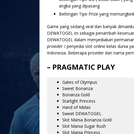
angka yang dipasang
Bettingan Tipe Prize yang memungki
Game yang sedang viral dan banyak dimainkan
DEWATOGEL ini sebagai penambah keseruan a
DEWATOGEL dalam menyediakan permainan s
provider
/ penyedia slot online kelas dunia 
Indonesia. Beberapa provider dan nama per
– PRAGMATIC PLAY
Gates of Olympus
Sweet Bonanza
Bonanza Gold
Starlight Princess
Hand of Midas
Sweet DEWATOGEL
Slot Mania Bonanza Gold
Slot Mania Sugar Rush
Slot Mania Princess