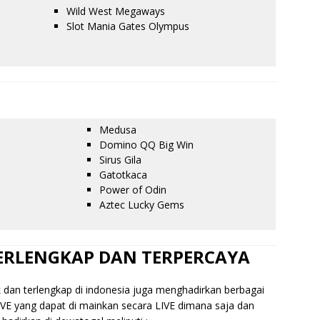
Wild West Megaways
Slot Mania Gates Olympus
Medusa
Domino QQ Big Win
Sirus Gila
Gatotkaca
Power of Odin
Aztec Lucky Gems
TERLENGKAP DAN TERPERCAYA
k dan terlengkap di indonesia juga menghadirkan berbagai
VE yang dapat di mainkan secara LIVE dimana saja dan