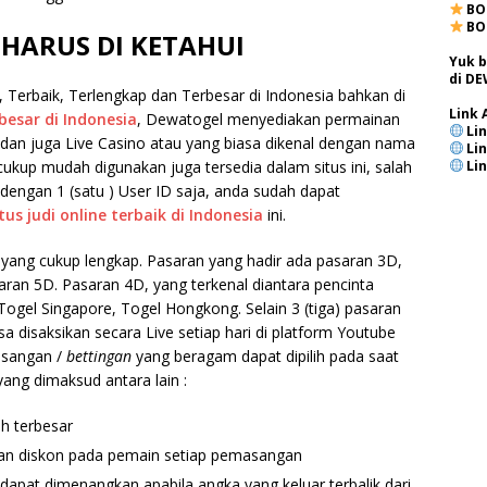
BO
BO
HARUS DI KETAHUI
Yuk b
di D
, Terbaik, Terlengkap dan Terbesar di Indonesia bahkan di
Link 
rbesar di Indonesia
, Dewatogel menyediakan permainan
Lin
k dan juga Live Casino atau yang biasa dikenal dengan nama
Lin
g cukup mudah digunakan juga tersedia dalam situs ini, salah
Lin
dengan 1 (satu ) User ID saja, anda sudah dapat
itus judi online terbaik di Indonesia
ini.
ang cukup lengkap. Pasaran yang hadir ada pasaran 3D,
ran 5D. Pasaran 4D, yang terkenal diantara pencinta
gel Singapore, Togel Hongkong. Selain 3 (tiga) pasaran
a disaksikan secara Live setiap hari di platform Youtube
pasangan /
bettingan
yang beragam dapat dipilih pada saat
ng dimaksud antara lain :
ah terbesar
an diskon pada pemain setiap pemasangan
 dapat dimenangkan apabila angka yang keluar terbalik dari