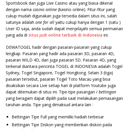
Sportsbook dan juga Live Casino atau yang biasa dikenal
dengan nama
casino online
(kasino online). Fitur-fitur yang
cukup mudah digunakan juga tersedia dalam situs ini, salah
satunya adalah
one for all
yaitu cukup hanya dengan 1 (satu )
User ID saja, anda sudah dapat menjelajahi semua permainan
yang ada di
situs judi online terbaik di Indonesia
ini.
DEWATOGEL hadir dengan pasaran-pasaran yang cukup
lengkap. Pasaran yang hadir ada pasaran 3D, pasaran 4D,
pasaran WILD 4D, dan juga pasaran 5D. Pasaran 4D, yang
terkenal diantara pencinta TOGEL di INDONESIA adalah Togel
Sydney, Togel Singapore, Togel Hongkong. Selain 3 (tiga)
pasaran tersebut, pasaran Togel Toto Macau yang bisa
disaksikan secara Live setiap hari di platform Youtube juga
dapat ditemukan di situs ini. Tipe-tipe pasangan /
bettingan
yang beragam dapat dipilih pada saat melakukan pemasangan
taruhan anda. Tipe yang dimaksud antara lain :
Bettingan Tipe Full yang memiliki hadiah terbesar
Bettingan Tipe Diskon yang memberikan diskon pada