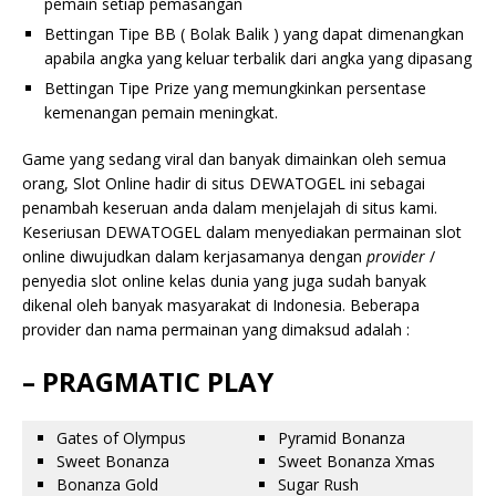
pemain setiap pemasangan
Bettingan Tipe BB ( Bolak Balik ) yang dapat dimenangkan
apabila angka yang keluar terbalik dari angka yang dipasang
Bettingan Tipe Prize yang memungkinkan persentase
kemenangan pemain meningkat.
Game yang sedang viral dan banyak dimainkan oleh semua
orang, Slot Online hadir di situs DEWATOGEL ini sebagai
penambah keseruan anda dalam menjelajah di situs kami.
Keseriusan DEWATOGEL dalam menyediakan permainan slot
online diwujudkan dalam kerjasamanya dengan
provider
/
penyedia slot online kelas dunia yang juga sudah banyak
dikenal oleh banyak masyarakat di Indonesia. Beberapa
provider dan nama permainan yang dimaksud adalah :
– PRAGMATIC PLAY
Gates of Olympus
Pyramid Bonanza
Sweet Bonanza
Sweet Bonanza Xmas
Bonanza Gold
Sugar Rush