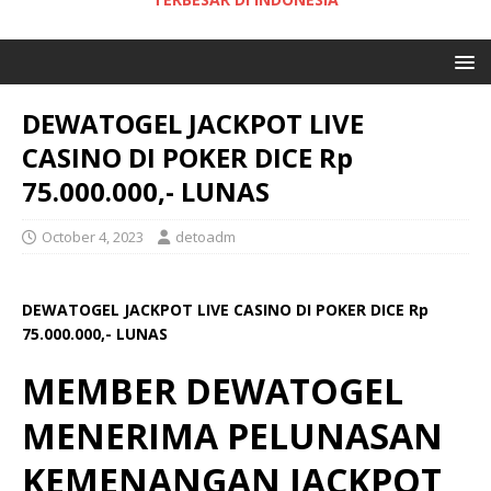
DEWATOGEL JACKPOT LIVE
CASINO DI POKER DICE Rp
75.000.000,- LUNAS
October 4, 2023
detoadm
DEWATOGEL JACKPOT LIVE CASINO DI POKER DICE Rp
75.000.000,- LUNAS
MEMBER DEWATOGEL
MENERIMA PELUNASAN
KEMENANGAN JACKPOT