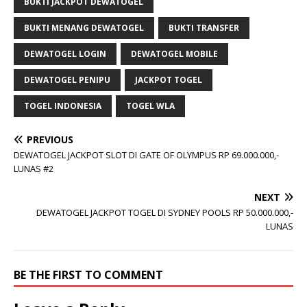
BUKTI JACKPOT DEWATOGEL
BUKTI MENANG DEWATOGEL
BUKTI TRANSFER
DEWATOGEL LOGIN
DEWATOGEL MOBILE
DEWATOGEL PENIPU
JACKPOT TOGEL
TOGEL INDONESIA
TOGEL WLA
PREVIOUS
DEWATOGEL JACKPOT SLOT DI GATE OF OLYMPUS RP 69.000.000,-
LUNAS #2
NEXT
DEWATOGEL JACKPOT TOGEL DI SYDNEY POOLS RP 50.000.000,-
LUNAS
BE THE FIRST TO COMMENT