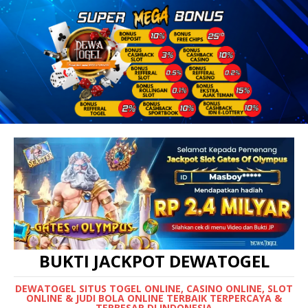
BUKTI JACKPOT DEWATOGEL
DEWATOGEL SITUS TOGEL ONLINE, CASINO ONLINE, SLOT
ONLINE & JUDI BOLA ONLINE TERBAIK TERPERCAYA &
TERBESAR DI INDONESIA