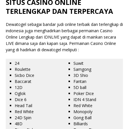
SITUS CASINO ONLINE
TERLENGKAP DAN TERPERCAYA
Dewatogel sebagai bandar judi online terbaik dan terlengkap di
indonesia juga menghadirkan berbagai permainan Casino
Online Lengkap dari IDNLIVE yang dapat di mainkan secara
LIVE dimana saja dan kapan saja. Permainan Casino Online
yang di hadirkan di dewatogel meliputi :
24
Suwit
Roulette
Samgong
Sicbo Dice
3D Shio
Baccarat
Fantan
12D
5D ball
Oglok
Poker Dice
Dice 6
IDN 4 Stand
Head Tail
Red White
Red White
Monopoly
24D Spin
Gong Ball
48D
Billiards