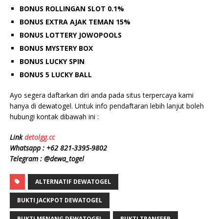
BONUS ROLLINGAN SLOT 0.1%
BONUS EXTRA AJAK TEMAN 15%
BONUS LOTTERY JOWOPOOLS
BONUS MYSTERY BOX
BONUS LUCKY SPIN
BONUS 5 LUCKY BALL
Ayo segera daftarkan diri anda pada situs terpercaya kami
hanya di dewatogel. Untuk info pendaftaran lebih lanjut boleh
hubungi kontak dibawah ini :
Link
detolgg.cc
Whatsapp :
+62 8
21-3395-9802
Telegram : @dewa_togel
ALTERNATIF DEWATOGEL
BUKTI JACKPOT DEWATOGEL
BUKTI MENANG DEWATOGEL
BUKTI TRANSFER