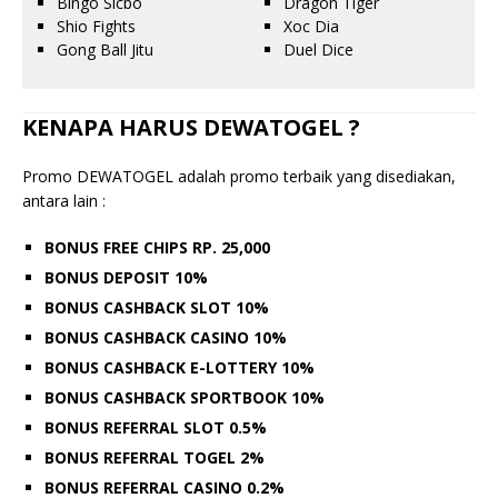
Bingo Sicbo
Dragon Tiger
Shio Fights
Xoc Dia
Gong Ball Jitu
Duel Dice
KENAPA HARUS DEWATOGEL ?
Promo DEWATOGEL adalah promo terbaik yang disediakan,
antara lain :
BONUS FREE CHIPS RP. 25,000
BONUS DEPOSIT 10%
BONUS CASHBACK SLOT 10%
BONUS CASHBACK CASINO 10%
BONUS CASHBACK E-LOTTERY 10%
BONUS CASHBACK SPORTBOOK 10%
BONUS REFERRAL SLOT 0.5%
BONUS REFERRAL TOGEL 2%
BONUS REFERRAL CASINO 0.2%