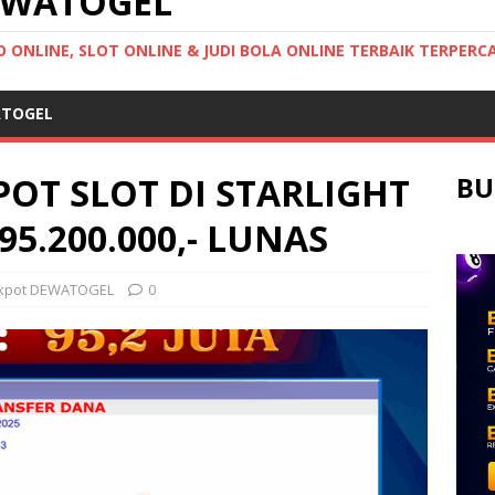
EWATOGEL
 ONLINE, SLOT ONLINE & JUDI BOLA ONLINE TERBAIK TERPERCA
ATOGEL
OT SLOT DI STARLIGHT
BU
95.200.000,- LUNAS
ackpot DEWATOGEL
0