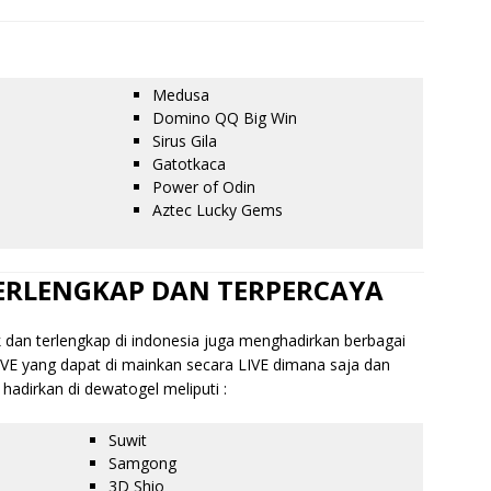
Medusa
Domino QQ Big Win
Sirus Gila
Gatotkaca
Power of Odin
Aztec Lucky Gems
TERLENGKAP DAN TERPERCAYA
k dan terlengkap di indonesia juga menghadirkan berbagai
VE yang dapat di mainkan secara LIVE dimana saja dan
hadirkan di dewatogel meliputi :
Suwit
Samgong
3D Shio