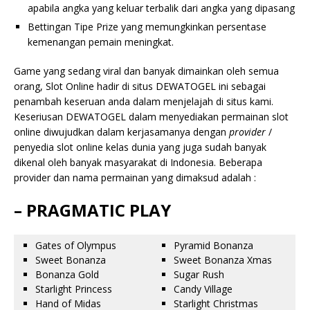
apabila angka yang keluar terbalik dari angka yang dipasang
Bettingan Tipe Prize yang memungkinkan persentase
kemenangan pemain meningkat.
Game yang sedang viral dan banyak dimainkan oleh semua
orang, Slot Online hadir di situs DEWATOGEL ini sebagai
penambah keseruan anda dalam menjelajah di situs kami.
Keseriusan DEWATOGEL dalam menyediakan permainan slot
online diwujudkan dalam kerjasamanya dengan
provider
/
penyedia slot online kelas dunia yang juga sudah banyak
dikenal oleh banyak masyarakat di Indonesia. Beberapa
provider dan nama permainan yang dimaksud adalah :
– PRAGMATIC PLAY
Gates of Olympus
Pyramid Bonanza
Sweet Bonanza
Sweet Bonanza Xmas
Bonanza Gold
Sugar Rush
Starlight Princess
Candy Village
Hand of Midas
Starlight Christmas