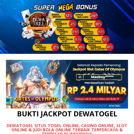
BUKTI JACKPOT DEWATOGEL
DEWATOGEL SITUS TOGEL ONLINE, CASINO ONLINE, SLOT
ONLINE & JUDI BOLA ONLINE TERBAIK TERPERCAYA &
TERBESAR DI INDONESIA