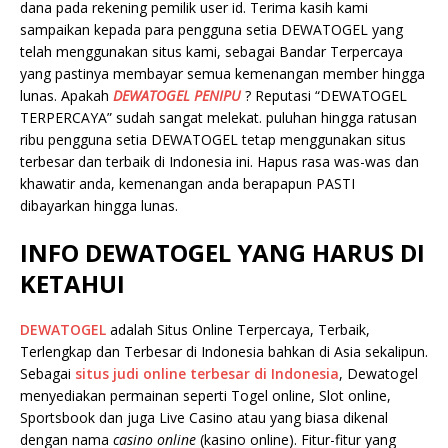
dana pada rekening pemilik user id. Terima kasih kami
sampaikan kepada para pengguna setia DEWATOGEL yang
telah menggunakan situs kami, sebagai Bandar Terpercaya
yang pastinya membayar semua kemenangan member hingga
lunas. Apakah
DEWATOGEL PENIPU
? Reputasi “DEWATOGEL
TERPERCAYA” sudah sangat melekat. puluhan hingga ratusan
ribu pengguna setia DEWATOGEL tetap menggunakan situs
terbesar dan terbaik di Indonesia ini. Hapus rasa was-was dan
khawatir anda, kemenangan anda berapapun PASTI
dibayarkan hingga lunas.
INFO DEWATOGEL YANG HARUS DI
KETAHUI
DEWATOGEL
adalah Situs Online Terpercaya, Terbaik,
Terlengkap dan Terbesar di Indonesia bahkan di Asia sekalipun.
Sebagai
situs judi online terbesar di Indonesia
, Dewatogel
menyediakan permainan seperti Togel online, Slot online,
Sportsbook dan juga Live Casino atau yang biasa dikenal
dengan nama
casino online
(kasino online). Fitur-fitur yang