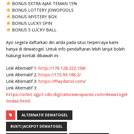
BONUS EXTRA AJAK TEMAN 15%
BONUS LOTTERY JOWOPOOLS
BONUS MYSTERY BOX
BONUS LUCKY SPIN
BONUS 5 LUCKY BALL
Ayo segera daftarkan diri anda pada situs terpercaya kami
hanya di dewatogel. Untuk info pendaftaran lebih lanjut boleh
hubungi kontak dibawah ini :
Link Alternatif 1:
http://178.128.222.158/
Link Alternatif 2:
https://172.93.186.2/
Link Alternatif 3:
https://
Playdetol.com
/
Link Alternatif 3:
https://orbit.sgp1.cdn.digitaloceanspaces.com/dewatogel
/index.html
ALTERNATIF DEWATOGEL
BUKTI JACKPOT DEWATOGEL