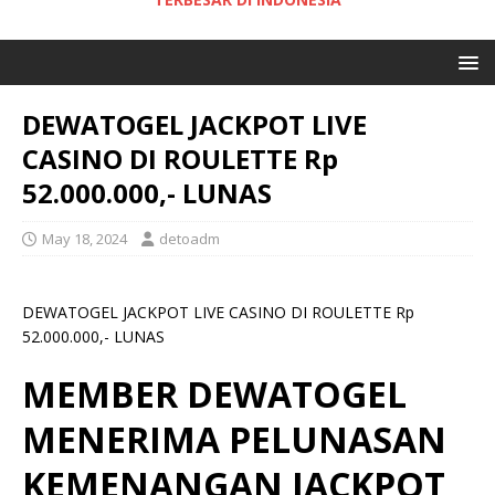
DEWATOGEL JACKPOT LIVE
CASINO DI ROULETTE Rp
52.000.000,- LUNAS
May 18, 2024
detoadm
DEWATOGEL JACKPOT LIVE CASINO DI ROULETTE Rp
52.000.000,- LUNAS
MEMBER DEWATOGEL
MENERIMA PELUNASAN
KEMENANGAN JACKPOT