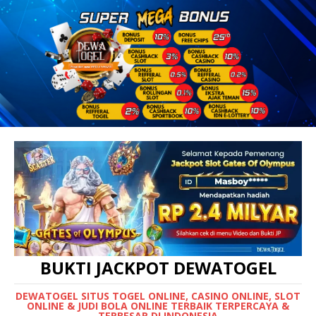
BUKTI JACKPOT DEWATOGEL
DEWATOGEL SITUS TOGEL ONLINE, CASINO ONLINE, SLOT
ONLINE & JUDI BOLA ONLINE TERBAIK TERPERCAYA &
TERBESAR DI INDONESIA