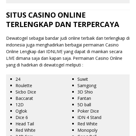
SITUS CASINO ONLINE
TERLENGKAP DAN TERPERCAYA
Dewatogel sebagai bandar judi online terbaik dan terlengkap di
indonesia juga menghadirkan berbagai permainan Casino
Online Lengkap dari IDNLIVE yang dapat di mainkan secara
LIVE dimana saja dan kapan saja. Permainan Casino Online
yang di hadirkan di dewatogel meliputi :
24
Suwit
Roulette
Samgong
Sicbo Dice
3D Shio
Baccarat
Fantan
12D
5D ball
Oglok
Poker Dice
Dice 6
IDN 4 Stand
Head Tail
Red White
Red White
Monopoly