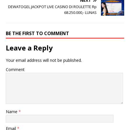
NEXT
DEWATOGEL JACKPOT LIVE CASINO DI ROULETTE Rp
68.250.000,- LUNAS
BE THE FIRST TO COMMENT
Leave a Reply
Your email address will not be published.
Comment
Name
*
Email
*