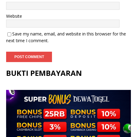
Website
Save my name, email, and website in this browser for the
next time I comment.
BUKTI PEMBAYARAN