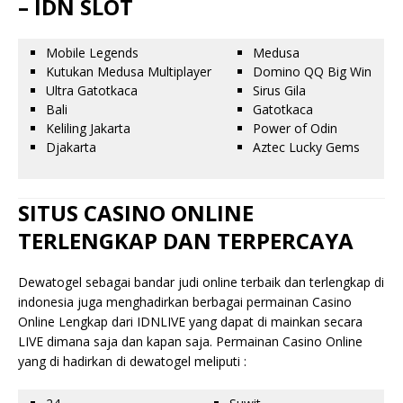
– IDN SLOT
Mobile Legends
Medusa
Kutukan Medusa Multiplayer
Domino QQ Big Win
Ultra Gatotkaca
Sirus Gila
Bali
Gatotkaca
Keliling Jakarta
Power of Odin
Djakarta
Aztec Lucky Gems
SITUS CASINO ONLINE
TERLENGKAP DAN TERPERCAYA
Dewatogel sebagai bandar judi online terbaik dan terlengkap di
indonesia juga menghadirkan berbagai permainan Casino
Online Lengkap dari IDNLIVE yang dapat di mainkan secara
LIVE dimana saja dan kapan saja. Permainan Casino Online
yang di hadirkan di dewatogel meliputi :