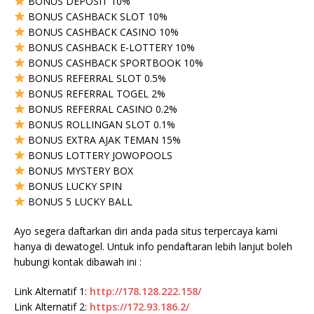
BONUS DEPOSIT 10%
BONUS CASHBACK SLOT 10%
BONUS CASHBACK CASINO 10%
BONUS CASHBACK E-LOTTERY 10%
BONUS CASHBACK SPORTBOOK 10%
BONUS REFERRAL SLOT 0.5%
BONUS REFERRAL TOGEL 2%
BONUS REFERRAL CASINO 0.2%
BONUS ROLLINGAN SLOT 0.1%
BONUS EXTRA AJAK TEMAN 15%
BONUS LOTTERY JOWOPOOLS
BONUS MYSTERY BOX
BONUS LUCKY SPIN
BONUS 5 LUCKY BALL
Ayo segera daftarkan diri anda pada situs terpercaya kami
hanya di dewatogel. Untuk info pendaftaran lebih lanjut boleh
hubungi kontak dibawah ini :
Link Alternatif 1:
http://178.128.222.158/
Link Alternatif 2:
https://172.93.186.2/