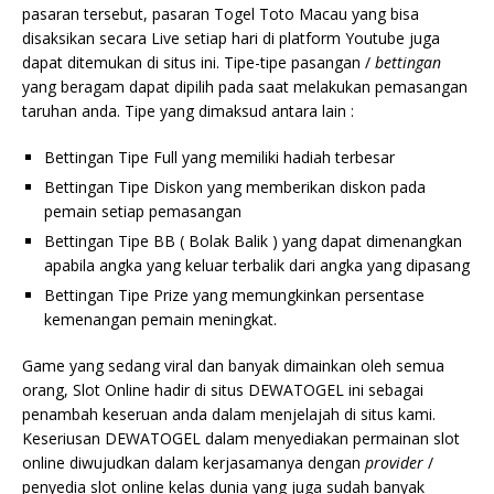
pasaran tersebut, pasaran Togel Toto Macau yang bisa
disaksikan secara Live setiap hari di platform Youtube juga
dapat ditemukan di situs ini. Tipe-tipe pasangan /
bettingan
yang beragam dapat dipilih pada saat melakukan pemasangan
taruhan anda. Tipe yang dimaksud antara lain :
Bettingan Tipe Full yang memiliki hadiah terbesar
Bettingan Tipe Diskon yang memberikan diskon pada
pemain setiap pemasangan
Bettingan Tipe BB ( Bolak Balik ) yang dapat dimenangkan
apabila angka yang keluar terbalik dari angka yang dipasang
Bettingan Tipe Prize yang memungkinkan persentase
kemenangan pemain meningkat.
Game yang sedang viral dan banyak dimainkan oleh semua
orang, Slot Online hadir di situs DEWATOGEL ini sebagai
penambah keseruan anda dalam menjelajah di situs kami.
Keseriusan DEWATOGEL dalam menyediakan permainan slot
online diwujudkan dalam kerjasamanya dengan
provider
/
penyedia slot online kelas dunia yang juga sudah banyak