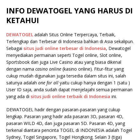
INFO DEWATOGEL YANG HARUS DI
KETAHUI
DEWATOGEL
adalah Situs Online Terpercaya, Terbaik,
Terlengkap dan Terbesar di Indonesia bahkan di Asia sekalipun.
Sebagai
situs judi online terbesar di Indonesia
, Dewatogel
menyediakan permainan seperti Togel online, Slot online,
Sportsbook dan juga Live Casino atau yang biasa dikenal
dengan nama
casino online
(kasino online). Fitur-fitur yang
cukup mudah digunakan juga tersedia dalam situs ini, salah
satunya adalah
one for all
yaitu cukup hanya dengan 1 (satu )
User ID saja, anda sudah dapat menjelajahi semua permainan
yang ada di
situs judi online terbaik di Indonesia
ini.
DEWATOGEL hadir dengan pasaran-pasaran yang cukup
lengkap. Pasaran yang hadir ada pasaran 3D, pasaran 4D,
pasaran WILD 4D, dan juga pasaran 5D. Pasaran 4D, yang
terkenal diantara pencinta TOGEL di INDONESIA adalah Togel
Sydney, Togel Singapore, Togel Hongkong. Selain 3 (tiga)