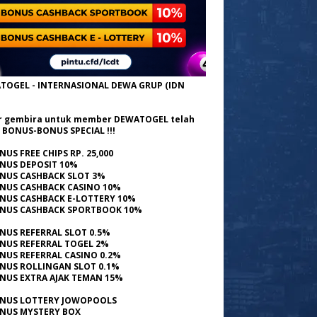
TOGEL - INTERNASIONAL DEWA GRUP (IDN
r gembira untuk member DEWATOGEL telah
r
BONUS-BONUS SPECIAL
!!!
US FREE CHIPS RP. 25,000
NUS DEPOSIT 10%
NUS CASHBACK SLOT 3%
NUS CASHBACK CASINO 10%
NUS CASHBACK E-LOTTERY 10%
NUS CASHBACK SPORTBOOK 10%
NUS REFERRAL SLOT 0.5%
NUS REFERRAL TOGEL 2%
NUS REFERRAL CASINO 0.2%
NUS ROLLINGAN SLOT 0.1%
NUS EXTRA AJAK TEMAN 15%
NUS LOTTERY JOWOPOOLS
NUS MYSTERY BOX