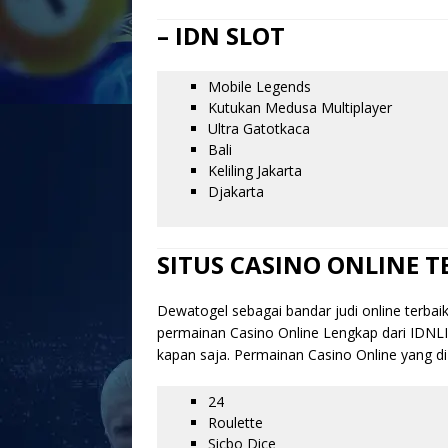
– IDN SLOT
Mobile Legends
Kutukan Medusa Multiplayer
Ultra Gatotkaca
Bali
Keliling Jakarta
Djakarta
SITUS CASINO ONLINE 
Dewatogel sebagai bandar judi online terbai
permainan Casino Online Lengkap dari IDNLI
kapan saja. Permainan Casino Online yang di 
24
Roulette
Sicbo Dice