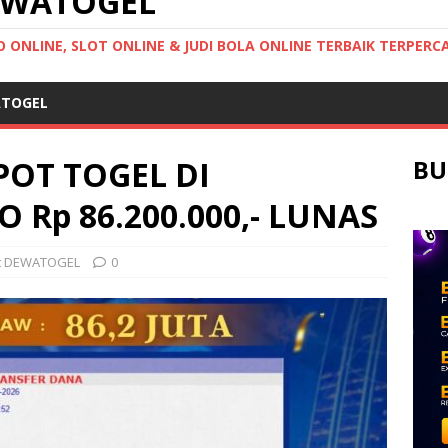
EWATOGEL
 ONLINE, SLOT ONLINE & JUDI BOLA ONLINE TERBAIK TERPERCA
ATOGEL
OT TOGEL DI
BU
Rp 86.200.000,- LUNAS
ot DEWATOGEL
0