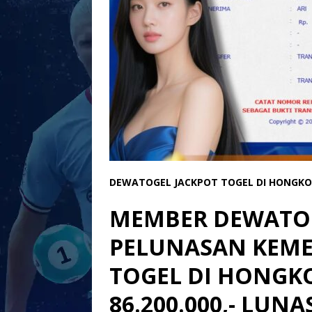
DEWATOGEL JACKPOT TOGEL DI HONGKON
MEMBER DEWATO
PELUNASAN KEM
TOGEL DI HONGK
86.200.000,- LUNA