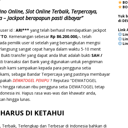
BO
BO
no Online, Slot Online Terbaik, Terpercaya,
Yuk b
a – Jackpot berapapun pasti dibayar”
di D
ser id :
ARI***
yang telah berhasil mendapatkan jackpot
Link 
Lin
TTO
. Kemenangan sebesar
Rp 86.200.000,-.
telah
Lin
ada pemilik user id setelah yang bersangkutan mengisi
Lin
erlangsung sangat cepat hanya dalam waktu 5-10 menit
 Bukti transfer yang dapat anda lihat adalah bukti
SAH /
ti transaksi dari Bank yang digunakan untuk pengiriman
kasih kami sampaikan kepada para pengguna setia
ami, sebagai Bandar Terpercaya yang pastinya membayar
Apakah
DEWATOGEL PENIPU
? Reputasi “DEWATOGEL
n hingga ratusan ribu pengguna setia DEWATOGEL tetap
ndonesia ini. Hapus rasa was-was dan khawatir anda,
an hingga lunas.
HARUS DI KETAHUI
, Terbaik, Terlengkap dan Terbesar di Indonesia bahkan di