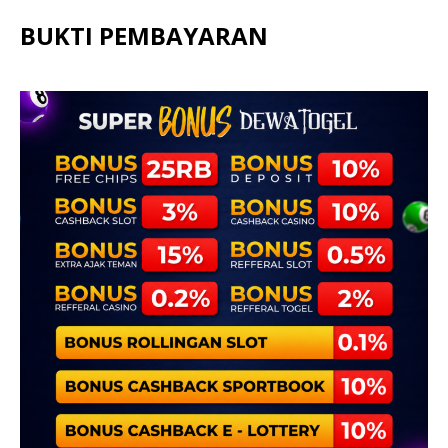
BUKTI PEMBAYARAN