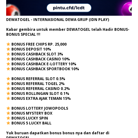
DEWATOGEL - INTERNASIONAL DEWA GRUP (IDN PLAY)
Kabar gembira untuk member DEWATOGEL telah Hadir
BONUS-
BONUS SPECIAL
!!!
BONUS FREE CHIPS RP. 25,000
BONUS DEPOSIT 10%
BONUS CASHBACK SLOT 3%
BONUS CASHBACK CASINO 10%
BONUS CASHBACK E-LOTTERY 10%
BONUS CASHBACK SPORTBOOK 10%
BONUS REFERRAL SLOT 0.5%
BONUS REFERRAL TOGEL 2%
BONUS REFERRAL CASINO 0.2%
BONUS ROLLINGAN SLOT 0.1%
BONUS EXTRA AJAK TEMAN 15%
BONUS LOTTERY JOWOPOOLS
BONUS MYSTERY BOX
BONUS LUCKY SPIN
BONUS 5 LUCKY BALL
Yuk buruan dapatkan bonus bonus nya dan daftar di
DEWATOGEL