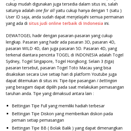
cukup mudah digunakan juga tersedia dalam situs ini, salah
satunya adalah
one for all
yaitu cukup hanya dengan 1 (satu )
User ID saja, anda sudah dapat menjelajahi semua permainan
yang ada di
situs judi online terbaik di Indonesia
ini.
DEWATOGEL hadir dengan pasaran-pasaran yang cukup
lengkap. Pasaran yang hadir ada pasaran 3D, pasaran 4D,
pasaran WILD 4D, dan juga pasaran 5D. Pasaran 4D, yang
terkenal diantara pencinta TOGEL di INDONESIA adalah Togel
Sydney, Togel Singapore, Togel Hongkong. Selain 3 (tiga)
pasaran tersebut, pasaran Togel Toto Macau yang bisa
disaksikan secara Live setiap hari di platform Youtube juga
dapat ditemukan di situs ini. Tipe-tipe pasangan /
bettingan
yang beragam dapat dipilih pada saat melakukan pemasangan
taruhan anda. Tipe yang dimaksud antara lain :
Bettingan Tipe Full yang memiliki hadiah terbesar
Bettingan Tipe Diskon yang memberikan diskon pada
pemain setiap pemasangan
Bettingan Tipe BB ( Bolak Balik ) yang dapat dimenangkan