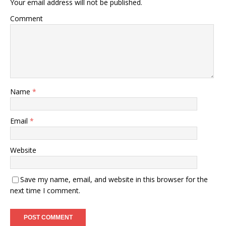
Your email address will not be published.
Comment
Name
*
Email
*
Website
Save my name, email, and website in this browser for the
next time I comment.