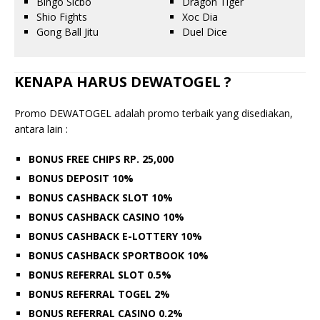
Bingo Sicbo
Dragon Tiger
Shio Fights
Xoc Dia
Gong Ball Jitu
Duel Dice
KENAPA HARUS DEWATOGEL ?
Promo DEWATOGEL adalah promo terbaik yang disediakan,
antara lain :
BONUS FREE CHIPS RP. 25,000
BONUS DEPOSIT 10%
BONUS CASHBACK SLOT 10%
BONUS CASHBACK CASINO 10%
BONUS CASHBACK E-LOTTERY 10%
BONUS CASHBACK SPORTBOOK 10%
BONUS REFERRAL SLOT 0.5%
BONUS REFERRAL TOGEL 2%
BONUS REFERRAL CASINO 0.2%