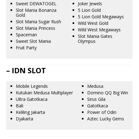
Sweet DEWATOGEL
Joker Jewels
Slot Mania Bonanza
5 Lion Gold
Gold
5 Lion Gold Megaways
Slot Mania Sugar Rush
Wild West Gold
Slot Mania Princess
Wild West Megaways
Spaceman
Slot Mania Gates
Sweet Slot Mania
Olympus
Fruit Party
– IDN SLOT
Mobile Legends
Medusa
Kutukan Medusa Multiplayer
Domino QQ Big Win
Ultra Gatotkaca
Sirus Gila
Bali
Gatotkaca
Keliling Jakarta
Power of Odin
Djakarta
Aztec Lucky Gems