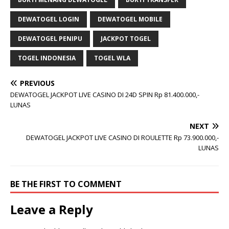
DEWATOGEL LOGIN
DEWATOGEL MOBILE
DEWATOGEL PENIPU
JACKPOT TOGEL
TOGEL INDONESIA
TOGEL WLA
PREVIOUS
DEWATOGEL JACKPOT LIVE CASINO DI 24D SPIN Rp 81.400.000,-
LUNAS
NEXT
DEWATOGEL JACKPOT LIVE CASINO DI ROULETTE Rp 73.900.000,-
LUNAS
BE THE FIRST TO COMMENT
Leave a Reply