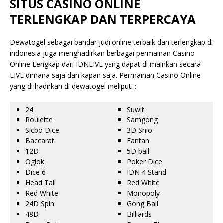
SITUS CASINO ONLINE
TERLENGKAP DAN TERPERCAYA
Dewatogel sebagai bandar judi online terbaik dan terlengkap di
indonesia juga menghadirkan berbagai permainan Casino
Online Lengkap dari IDNLIVE yang dapat di mainkan secara
LIVE dimana saja dan kapan saja. Permainan Casino Online
yang di hadirkan di dewatogel meliputi :
24
Suwit
Roulette
Samgong
Sicbo Dice
3D Shio
Baccarat
Fantan
12D
5D ball
Oglok
Poker Dice
Dice 6
IDN 4 Stand
Head Tail
Red White
Red White
Monopoly
24D Spin
Gong Ball
48D
Billiards