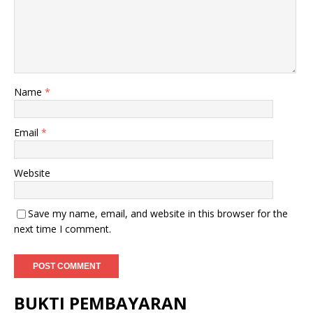
Name
*
Email
*
Website
Save my name, email, and website in this browser for the
next time I comment.
BUKTI PEMBAYARAN