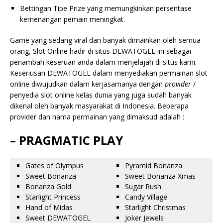
Bettingan Tipe Prize yang memungkinkan persentase
kemenangan pemain meningkat.
Game yang sedang viral dan banyak dimainkan oleh semua
orang, Slot Online hadir di situs DEWATOGEL ini sebagai
penambah keseruan anda dalam menjelajah di situs kami.
Keseriusan DEWATOGEL dalam menyediakan permainan slot
online diwujudkan dalam kerjasamanya dengan
provider
/
penyedia slot online kelas dunia yang juga sudah banyak
dikenal oleh banyak masyarakat di Indonesia. Beberapa
provider dan nama permainan yang dimaksud adalah :
– PRAGMATIC PLAY
Gates of Olympus
Pyramid Bonanza
Sweet Bonanza
Sweet Bonanza Xmas
Bonanza Gold
Sugar Rush
Starlight Princess
Candy Village
Hand of Midas
Starlight Christmas
Sweet DEWATOGEL
Joker Jewels