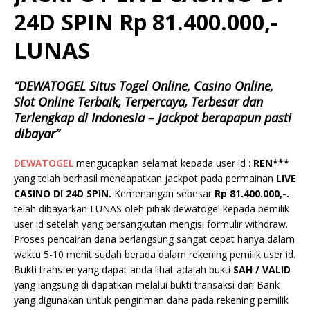
24D SPIN Rp 81.400.000,-
LUNAS
“DEWATOGEL Situs Togel Online, Casino Online,
Slot Online Terbaik, Terpercaya, Terbesar dan
Terlengkap di Indonesia – Jackpot berapapun pasti
dibayar”
DEWATOGEL
mengucapkan selamat kepada user id :
REN***
yang telah berhasil mendapatkan jackpot pada permainan
LIVE
CASINO DI 24D SPIN.
Kemenangan sebesar
Rp 81.400.000,-.
telah dibayarkan LUNAS oleh pihak dewatogel kepada pemilik
user id setelah yang bersangkutan mengisi formulir withdraw.
Proses pencairan dana berlangsung sangat cepat hanya dalam
waktu 5-10 menit sudah berada dalam rekening pemilik user id.
Bukti transfer yang dapat anda lihat adalah bukti
SAH / VALID
yang langsung di dapatkan melalui bukti transaksi dari Bank
yang digunakan untuk pengiriman dana pada rekening pemilik