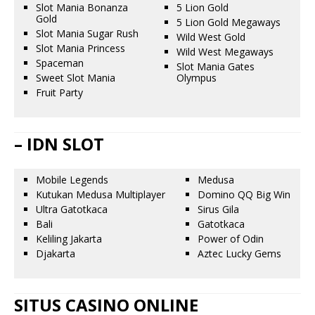
Slot Mania Bonanza
5 Lion Gold
Gold
5 Lion Gold Megaways
Slot Mania Sugar Rush
Wild West Gold
Slot Mania Princess
Wild West Megaways
Spaceman
Slot Mania Gates
Sweet Slot Mania
Olympus
Fruit Party
– IDN SLOT
Mobile Legends
Medusa
Kutukan Medusa Multiplayer
Domino QQ Big Win
Ultra Gatotkaca
Sirus Gila
Bali
Gatotkaca
Keliling Jakarta
Power of Odin
Djakarta
Aztec Lucky Gems
SITUS CASINO ONLINE