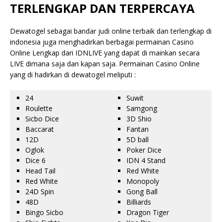
TERLENGKAP DAN TERPERCAYA
Dewatogel sebagai bandar judi online terbaik dan terlengkap di
indonesia juga menghadirkan berbagai permainan Casino
Online Lengkap dari IDNLIVE yang dapat di mainkan secara
LIVE dimana saja dan kapan saja. Permainan Casino Online
yang di hadirkan di dewatogel meliputi :
24
Suwit
Roulette
Samgong
Sicbo Dice
3D Shio
Baccarat
Fantan
12D
5D ball
Oglok
Poker Dice
Dice 6
IDN 4 Stand
Head Tail
Red White
Red White
Monopoly
24D Spin
Gong Ball
48D
Billiards
Bingo Sicbo
Dragon Tiger