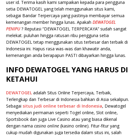
user id. Terima kasih kami sampaikan kepada para pengguna
setia DEWATOGEL yang telah menggunakan situs kami,
sebagai Bandar Terpercaya yang pastinya membayar semua
kemenangan member hingga lunas. Apakah
DEWATOGEL
PENIPU
? Reputasi “DEWATOGEL TERPERCAYA” sudah sangat
melekat. puluhan hingga ratusan ribu pengguna setia
DEWATOGEL tetap menggunakan situs terbesar dan terbaik di
Indonesia ini. Hapus rasa was-was dan khawatir anda,
kemenangan anda berapapun PASTI dibayarkan hingga lunas.
INFO DEWATOGEL YANG HARUS DI
KETAHUI
DEWATOGEL
adalah Situs Online Terpercaya, Terbaik,
Terlengkap dan Terbesar di Indonesia bahkan di Asia sekalipun.
Sebagai
situs judi online terbesar di Indonesia
, Dewatogel
menyediakan permainan seperti Togel online, Slot online,
Sportsbook dan juga Live Casino atau yang biasa dikenal
dengan nama
casino online
(kasino online). Fitur-fitur yang
cukup mudah digunakan juga tersedia dalam situs ini, salah