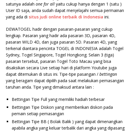
satunya adalah
one for all
yaitu cukup hanya dengan 1 (satu )
User ID saja, anda sudah dapat menjelajahi semua permainan
yang ada di
situs judi
online terbaik di Indonesia
ini.
DEWATOGEL hadir dengan pasaran-pasaran yang cukup
lengkap. Pasaran yang hadir ada pasaran 3D, pasaran 4D,
pasaran WILD 4D, dan juga pasaran 5D. Pasaran 4D, yang
terkenal diantara pencinta TOGEL di INDONESIA adalah Togel
Sydney, Togel Singapore, Togel Hongkong. Selain 3 (tiga)
pasaran tersebut, pasaran Togel Toto Macau yang bisa
disaksikan secara Live setiap hari di platform Youtube juga
dapat ditemukan di situs ini. Tipe-tipe pasangan /
bettingan
yang beragam dapat dipilih pada saat melakukan pemasangan
taruhan anda. Tipe yang dimaksud antara lain :
Bettingan Tipe Full yang memiliki hadiah terbesar
Bettingan Tipe Diskon yang memberikan diskon pada
pemain setiap pemasangan
Bettingan Tipe BB ( Bolak Balik ) yang dapat dimenangkan
apabila angka yang keluar terbalik dari angka yang dipasang