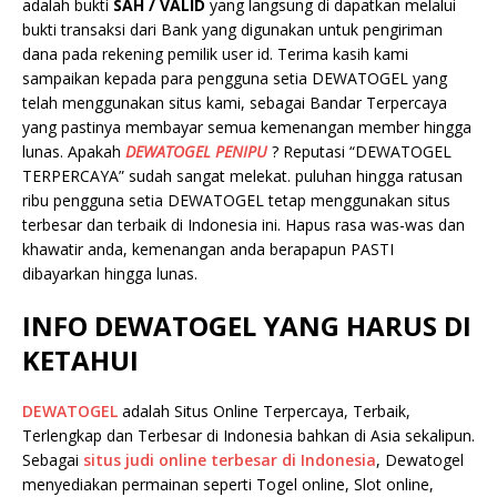
adalah bukti
SAH / VALID
yang langsung di dapatkan melalui
bukti transaksi dari Bank yang digunakan untuk pengiriman
dana pada rekening pemilik user id. Terima kasih kami
sampaikan kepada para pengguna setia DEWATOGEL yang
telah menggunakan situs kami, sebagai Bandar Terpercaya
yang pastinya membayar semua kemenangan member hingga
lunas. Apakah
DEWATOGEL PENIPU
? Reputasi “DEWATOGEL
TERPERCAYA” sudah sangat melekat. puluhan hingga ratusan
ribu pengguna setia DEWATOGEL tetap menggunakan situs
terbesar dan terbaik di Indonesia ini. Hapus rasa was-was dan
khawatir anda, kemenangan anda berapapun PASTI
dibayarkan hingga lunas.
INFO DEWATOGEL YANG HARUS DI
KETAHUI
DEWATOGEL
adalah Situs Online Terpercaya, Terbaik,
Terlengkap dan Terbesar di Indonesia bahkan di Asia sekalipun.
Sebagai
situs jud
i
online terbesar di Indonesia
, Dewatogel
menyediakan permainan seperti Togel online, Slot online,