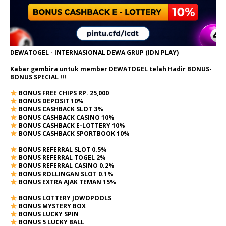
DEWATOGEL - INTERNASIONAL DEWA GRUP (IDN PLAY)
Kabar gembira untuk member DEWATOGEL telah Hadir
BONUS-
BONUS SPECIAL
!!!
BONUS FREE CHIPS RP. 25,000
BONUS DEPOSIT 10%
BONUS CASHBACK SLOT 3%
BONUS CASHBACK CASINO 10%
BONUS CASHBACK E-LOTTERY 10%
BONUS CASHBACK SPORTBOOK 10%
BONUS REFERRAL SLOT 0.5%
BONUS REFERRAL TOGEL 2%
BONUS REFERRAL CASINO 0.2%
BONUS ROLLINGAN SLOT 0.1%
BONUS EXTRA AJAK TEMAN 15%
BONUS LOTTERY JOWOPOOLS
BONUS MYSTERY BOX
BONUS LUCKY SPIN
BONUS 5 LUCKY BALL