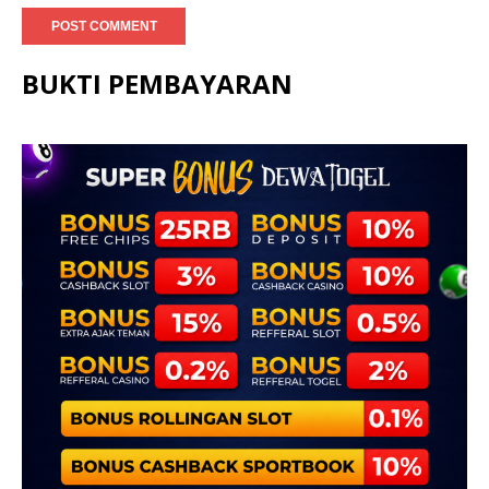
BUKTI PEMBAYARAN