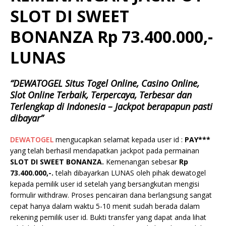
SLOT DI SWEET
BONANZA Rp 73.400.000,-
LUNAS
“DEWATOGEL Situs Togel Online, Casino Online,
Slot Online Terbaik, Terpercaya, Terbesar dan
Terlengkap di Indonesia – Jackpot berapapun pasti
dibayar”
DEWATOGEL
mengucapkan selamat kepada user id :
PAY***
yang telah berhasil mendapatkan jackpot pada permainan
SLOT DI SWEET BONANZA.
Kemenangan sebesar
Rp
73.400.000,-.
telah dibayarkan LUNAS oleh pihak dewatogel
kepada pemilik user id setelah yang bersangkutan mengisi
formulir withdraw. Proses pencairan dana berlangsung sangat
cepat hanya dalam waktu 5-10 menit sudah berada dalam
rekening pemilik user id. Bukti transfer yang dapat anda lihat