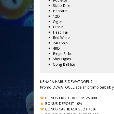
Roulette
Sicbo Dice
Baccarat
12D
Oglok
Dice 6
Head Tail
Red White
24D Spin
48D
Bingo Sicbo
Shio Fights
Gong Ball Jitu
KENAPA HARUS DEWATOGEL ?
Promo DEWATOGEL adalah promo terbaik yang
BONUS FREE CHIPS RP. 25,000
BONUS DEPOSIT 10%
BONUS CASHBACK SLOT 10%