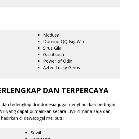
Medusa
Domino QQ Big Win
Sirus Gila
Gatotkaca
Power of Odin
Aztec Lucky Gems
TERLENGKAP DAN TERPERCAYA
k dan terlengkap di indonesia juga menghadirkan berbagai
VE yang dapat di mainkan secara LIVE dimana saja dan
hadirkan di dewatogel meliputi :
Suwit