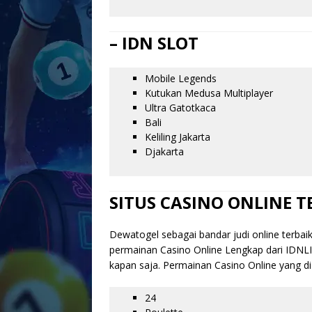
– IDN SLOT
Mobile Legends
Kutukan Medusa Multiplayer
Ultra Gatotkaca
Bali
Keliling Jakarta
Djakarta
SITUS CASINO ONLINE 
Dewatogel sebagai bandar judi online terbai
permainan Casino Online Lengkap dari IDNLI
kapan saja. Permainan Casino Online yang di 
24