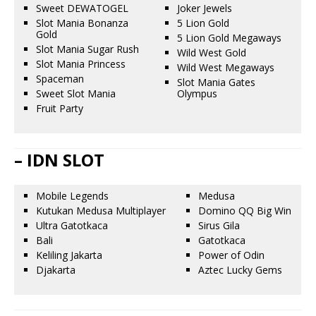
Sweet DEWATOGEL
Joker Jewels
Slot Mania Bonanza
5 Lion Gold
Gold
5 Lion Gold Megaways
Slot Mania Sugar Rush
Wild West Gold
Slot Mania Princess
Wild West Megaways
Spaceman
Slot Mania Gates
Sweet Slot Mania
Olympus
Fruit Party
– IDN SLOT
Mobile Legends
Medusa
Kutukan Medusa Multiplayer
Domino QQ Big Win
Ultra Gatotkaca
Sirus Gila
Bali
Gatotkaca
Keliling Jakarta
Power of Odin
Djakarta
Aztec Lucky Gems