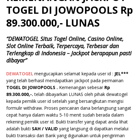
TOGEL DI JOWOPOOLS Rp
89.300.000,- LUNAS
“DEWATOGEL Situs Togel Online, Casino Online,
Slot Online Terbaik, Terpercaya, Terbesar dan
Terlengkap di Indonesia – Jackpot berapapun pasti
dibayar”
DEWATOGEL
mengucapkan selamat kepada user id :
JEL***
yang telah berhasil mendapatkan jackpot pada permainan
TOGEL DI JOWOPOOLS .
Kemenangan sebesar
Rp
89.300.000,-.
telah dibayarkan LUNAS oleh pihak dewatogel
kepada pemilik user id setelah yang bersangkutan mengisi
formulir withdraw. Proses pencairan dana berlangsung sangat
cepat hanya dalam waktu 5-10 menit sudah berada dalam
rekening pemilik user id. Bukti transfer yang dapat anda lihat
adalah bukti
SAH / VALID
yang langsung di dapatkan melalui
bukti transaksi dari Bank yang digunakan untuk pengiriman