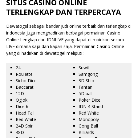
SITUS CASINO ONLINE
TERLENGKAP DAN TERPERCAYA
Dewatogel sebagai bandar judi online terbaik dan terlengkap di
indonesia juga menghadirkan berbagai permainan Casino
Online Lengkap dari IDNLIVE yang dapat di mainkan secara
LIVE dimana saja dan kapan saja. Permainan Casino Online
yang di hadirkan di dewatogel meliputi :
24
Suwit
Roulette
Samgong
Sicbo Dice
3D Shio
Baccarat
Fantan
12D
5D ball
Oglok
Poker Dice
Dice 6
IDN 4 Stand
Head Tail
Red White
Red White
Monopoly
24D Spin
Gong Ball
48D
Billiards