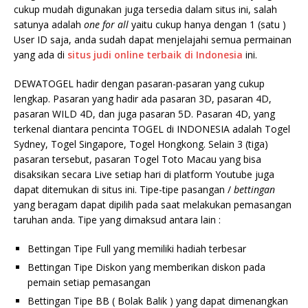
cukup mudah digunakan juga tersedia dalam situs ini, salah
satunya adalah
one for all
yaitu cukup hanya dengan 1 (satu )
User ID saja, anda sudah dapat menjelajahi semua permainan
yang ada di
situs judi online terbaik di Indonesia
ini.
DEWATOGEL hadir dengan pasaran-pasaran yang cukup
lengkap. Pasaran yang hadir ada pasaran 3D, pasaran 4D,
pasaran WILD 4D, dan juga pasaran 5D. Pasaran 4D, yang
terkenal diantara pencinta TOGEL di INDONESIA adalah Togel
Sydney, Togel Singapore, Togel Hongkong. Selain 3 (tiga)
pasaran tersebut, pasaran Togel Toto Macau yang bisa
disaksikan secara Live setiap hari di platform Youtube juga
dapat ditemukan di situs ini. Tipe-tipe pasangan /
bettingan
yang beragam dapat dipilih pada saat melakukan pemasangan
taruhan anda. Tipe yang dimaksud antara lain :
Bettingan Tipe Full yang memiliki hadiah terbesar
Bettingan Tipe Diskon yang memberikan diskon pada
pemain setiap pemasangan
Bettingan Tipe BB ( Bolak Balik ) yang dapat dimenangkan