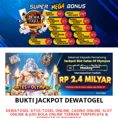
BUKTI JACKPOT DEWATOGEL
DEWATOGEL SITUS TOGEL ONLINE, CASINO ONLINE, SLOT
ONLINE & JUDI BOLA ONLINE TERBAIK TERPERCAYA &
TERBESAR DI INDONESIA