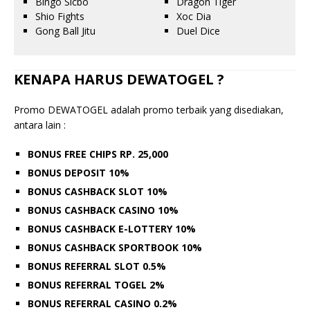
Bingo Sicbo
Dragon Tiger
Shio Fights
Xoc Dia
Gong Ball Jitu
Duel Dice
KENAPA HARUS DEWATOGEL ?
Promo DEWATOGEL adalah promo terbaik yang disediakan,
antara lain :
BONUS FREE CHIPS RP. 25,000
BONUS DEPOSIT 10%
BONUS CASHBACK SLOT 10%
BONUS CASHBACK CASINO 10%
BONUS CASHBACK E-LOTTERY 10%
BONUS CASHBACK SPORTBOOK 10%
BONUS REFERRAL SLOT 0.5%
BONUS REFERRAL TOGEL 2%
BONUS REFERRAL CASINO 0.2%