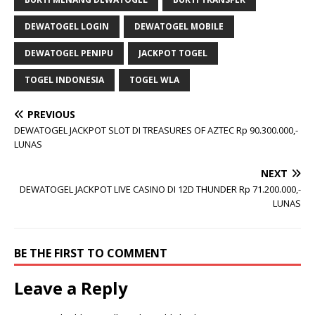
DEWATOGEL LOGIN
DEWATOGEL MOBILE
DEWATOGEL PENIPU
JACKPOT TOGEL
TOGEL INDONESIA
TOGEL WLA
PREVIOUS
DEWATOGEL JACKPOT SLOT DI TREASURES OF AZTEC Rp 90.300.000,-
LUNAS
NEXT
DEWATOGEL JACKPOT LIVE CASINO DI 12D THUNDER Rp 71.200.000,-
LUNAS
BE THE FIRST TO COMMENT
Leave a Reply