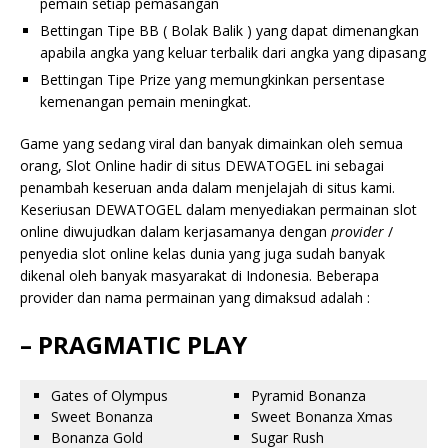
pemain setiap pemasangan
Bettingan Tipe BB ( Bolak Balik ) yang dapat dimenangkan
apabila angka yang keluar terbalik dari angka yang dipasang
Bettingan Tipe Prize yang memungkinkan persentase
kemenangan pemain meningkat.
Game yang sedang viral dan banyak dimainkan oleh semua
orang, Slot Online hadir di situs DEWATOGEL ini sebagai
penambah keseruan anda dalam menjelajah di situs kami.
Keseriusan DEWATOGEL dalam menyediakan permainan slot
online diwujudkan dalam kerjasamanya dengan
provider
/
penyedia slot online kelas dunia yang juga sudah banyak
dikenal oleh banyak masyarakat di Indonesia. Beberapa
provider dan nama permainan yang dimaksud adalah :
– PRAGMATIC PLAY
Gates of Olympus
Pyramid Bonanza
Sweet Bonanza
Sweet Bonanza Xmas
Bonanza Gold
Sugar Rush