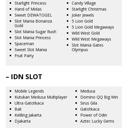
Starlight Princess
Candy Village
Hand of Midas
Starlight Christmas
Sweet DEWATOGEL
Joker Jewels
Slot Mania Bonanza
5 Lion Gold
Gold
5 Lion Gold Megaways
Slot Mania Sugar Rush
Wild West Gold
Slot Mania Princess
Wild West Megaways
Spaceman
Slot Mania Gates
Sweet Slot Mania
Olympus
Fruit Party
– IDN SLOT
Mobile Legends
Medusa
Kutukan Medusa Multiplayer
Domino QQ Big Win
Ultra Gatotkaca
Sirus Gila
Bali
Gatotkaca
Keliling Jakarta
Power of Odin
Djakarta
Aztec Lucky Gems