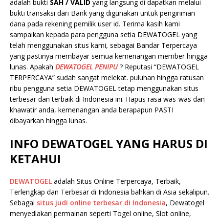
adalah bukti
SAH / VALID
yang langsung di dapatkan melalui
bukti transaksi dari Bank yang digunakan untuk pengiriman
dana pada rekening pemilik user id. Terima kasih kami
sampaikan kepada para pengguna setia DEWATOGEL yang
telah menggunakan situs kami, sebagai Bandar Terpercaya
yang pastinya membayar semua kemenangan member hingga
lunas. Apakah
DEWATOGEL PENIPU
? Reputasi “DEWATOGEL
TERPERCAYA” sudah sangat melekat. puluhan hingga ratusan
ribu pengguna setia DEWATOGEL tetap menggunakan situs
terbesar dan terbaik di Indonesia ini. Hapus rasa was-was dan
khawatir anda, kemenangan anda berapapun PASTI
dibayarkan hingga lunas.
INFO DEWATOGEL YANG HARUS DI
KETAHUI
DEWATOGEL
adalah Situs Online Terpercaya, Terbaik,
Terlengkap dan Terbesar di Indonesia bahkan di Asia sekalipun.
Sebagai
situs judi online terbesar di Indonesia
, Dewatogel
menyediakan permainan seperti Togel online, Slot online,