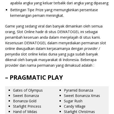
apabila angka yang keluar terbalik dari angka yang dipasang
Bettingan Tipe Prize yang memungkinkan persentase
kemenangan pemain meningkat.
Game yang sedang viral dan banyak dimainkan oleh semua
orang, Slot Online hadir di situs DEWATOGEL ini sebagai
penambah keseruan anda dalam menjelajah di situs kami.
Keseriusan DEWATOGEL dalam menyediakan permainan slot
online diwujudkan dalam kerjasamanya dengan
provider
/
penyedia slot online kelas dunia yang juga sudah banyak
dikenal oleh banyak masyarakat di Indonesia. Beberapa
provider dan nama permainan yang dimaksud adalah :
– PRAGMATIC PLAY
Gates of Olympus
Pyramid Bonanza
Sweet Bonanza
Sweet Bonanza Xmas
Bonanza Gold
Sugar Rush
Starlight Princess
Candy Village
Hand of Midas
Starlight Christmas