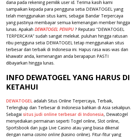
dana pada rekening pemilik user id. Terima kasih kami
sampaikan kepada para pengguna setia DEWATOGEL yang
telah menggunakan situs kami, sebagai Bandar Terpercaya
yang pastinya membayar semua kemenangan member hingga
lunas. Apakah
DEWATOGEL PENIPU
? Reputasi “DEWATOGEL
TERPERCAYA” sudah sangat melekat. puluhan hingga ratusan
ribu pengguna setia DEWATOGEL tetap menggunakan situs
terbesar dan terbaik di Indonesia ini. Hapus rasa was-was dan
khawatir anda, kemenangan anda berapapun PASTI
dibayarkan hingga lunas.
INFO DEWATOGEL YANG HARUS DI
KETAHUI
DEWATOGEL
adalah Situs Online Terpercaya, Terbaik,
Terlengkap dan Terbesar di Indonesia bahkan di Asia sekalipun.
Sebagai
situs judi online terbesar di Indonesia
, Dewatogel
menyediakan permainan seperti Togel online, Slot online,
Sportsbook dan juga Live Casino atau yang biasa dikenal
dengan nama
casino online
(kasino online). Fitur-fitur yang