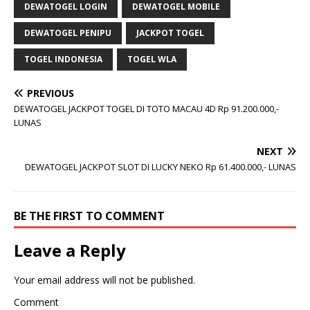
DEWATOGEL LOGIN
DEWATOGEL MOBILE
DEWATOGEL PENIPU
JACKPOT TOGEL
TOGEL INDONESIA
TOGEL WLA
PREVIOUS
DEWATOGEL JACKPOT TOGEL DI TOTO MACAU 4D Rp 91.200.000,-
LUNAS
NEXT
DEWATOGEL JACKPOT SLOT DI LUCKY NEKO Rp 61.400.000,- LUNAS
BE THE FIRST TO COMMENT
Leave a Reply
Your email address will not be published.
Comment