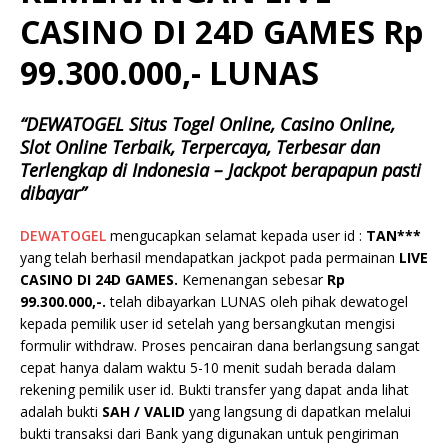
CASINO DI 24D GAMES Rp
99.300.000,- LUNAS
“DEWATOGEL Situs Togel Online, Casino Online,
Slot Online Terbaik, Terpercaya, Terbesar dan
Terlengkap di Indonesia – Jackpot berapapun pasti
dibayar”
DEWATOGEL
mengucapkan selamat kepada user id :
TAN***
yang telah berhasil mendapatkan jackpot pada permainan
LIVE
CASINO DI 24D GAMES.
Kemenangan sebesar
Rp
99.300.000,-.
telah dibayarkan LUNAS oleh pihak dewatogel
kepada pemilik user id setelah yang bersangkutan mengisi
formulir withdraw. Proses pencairan dana berlangsung sangat
cepat hanya dalam waktu 5-10 menit sudah berada dalam
rekening pemilik user id. Bukti transfer yang dapat anda lihat
adalah bukti
SAH / VALID
yang langsung di dapatkan melalui
bukti transaksi dari Bank yang digunakan untuk pengiriman