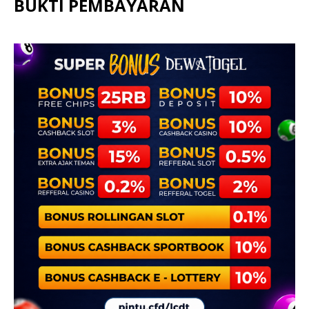
BUKTI PEMBAYARAN