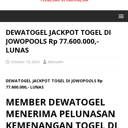
DEWATOGEL JACKPOT TOGEL DI
JOWOPOOLS Rp 77.600.000,-
LUNAS
October 19, 2024
detoadm
DEWATOGEL JACKPOT TOGEL DI JOWOPOOLS Rp
77.600.000,- LUNAS
MEMBER DEWATOGEL
MENERIMA PELUNASAN
KEMENANGAN TOGEL DI