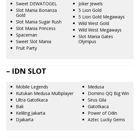
Sweet DEWATOGEL
Joker Jewels
Slot Mania Bonanza
5 Lion Gold
Gold
5 Lion Gold Megaways
Slot Mania Sugar Rush
Wild West Gold
Slot Mania Princess
Wild West Megaways
Spaceman
Slot Mania Gates
Sweet Slot Mania
Olympus
Fruit Party
– IDN SLOT
Mobile Legends
Medusa
Kutukan Medusa Multiplayer
Domino QQ Big Win
Ultra Gatotkaca
Sirus Gila
Bali
Gatotkaca
Keliling Jakarta
Power of Odin
Djakarta
Aztec Lucky Gems