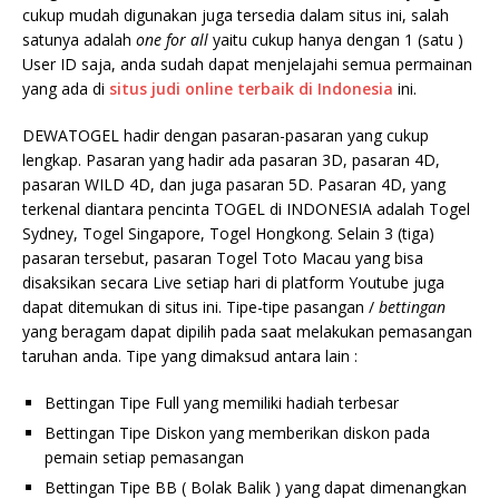
cukup mudah digunakan juga tersedia dalam situs ini, salah
satunya adalah
one for all
yaitu cukup hanya dengan 1 (satu )
User ID saja, anda sudah dapat menjelajahi semua permainan
yang ada di
situs judi
online terbaik di Indonesia
ini.
DEWATOGEL hadir dengan pasaran-pasaran yang cukup
lengkap. Pasaran yang hadir ada pasaran 3D, pasaran 4D,
pasaran WILD 4D, dan juga pasaran 5D. Pasaran 4D, yang
terkenal diantara pencinta TOGEL di INDONESIA adalah Togel
Sydney, Togel Singapore, Togel Hongkong. Selain 3 (tiga)
pasaran tersebut, pasaran Togel Toto Macau yang bisa
disaksikan secara Live setiap hari di platform Youtube juga
dapat ditemukan di situs ini. Tipe-tipe pasangan /
bettingan
yang beragam dapat dipilih pada saat melakukan pemasangan
taruhan anda. Tipe yang dimaksud antara lain :
Bettingan Tipe Full yang memiliki hadiah terbesar
Bettingan Tipe Diskon yang memberikan diskon pada
pemain setiap pemasangan
Bettingan Tipe BB ( Bolak Balik ) yang dapat dimenangkan