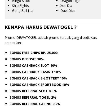
Bingo Sicbo
Dragon Tiger
Shio Fights
Xoc Dia
Gong Ball Jitu
Duel Dice
KENAPA HARUS DEWATOGEL ?
Promo DEWATOGEL adalah promo terbaik yang disediakan,
antara lain :
BONUS FREE CHIPS RP. 25,000
BONUS DEPOSIT 10%
BONUS CASHBACK SLOT 10%
BONUS CASHBACK CASINO 10%
BONUS CASHBACK E-LOTTERY 10%
BONUS CASHBACK SPORTBOOK 10%
BONUS REFERRAL SLOT 0.5%
BONUS REFERRAL TOGEL 2%
BONUS REFERRAL CASINO 0.2%