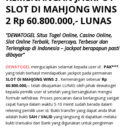
SLOT DI MAHJONG WINS
2 Rp 60.800.000,- LUNAS
“DEWATOGEL Situs Togel Online, Casino Online,
Slot Online Terbaik, Terpercaya, Terbesar dan
Terlengkap di Indonesia – Jackpot berapapun pasti
dibayar”
DEWATOGEL
mengucapkan selamat kepada user id :
PAK***
yang telah berhasil mendapatkan jackpot pada permainan
SLOT DI MAHJONG WINS 2 .
Kemenangan sebesar
Rp
60.800.000,-.
telah dibayarkan LUNAS oleh pihak dewatogel
kepada pemilik user id setelah yang bersangkutan mengisi
formulir withdraw. Proses pencairan dana berlangsung sangat
cepat hanya dalam waktu 5-10 menit sudah berada dalam
rekening pemilik user id. Bukti transfer yang dapat anda lihat
adalah bukti
SAH / VALID
yang langsung di dapatkan melalui
bukti transaksi dari Bank yang digunakan untuk pengiriman