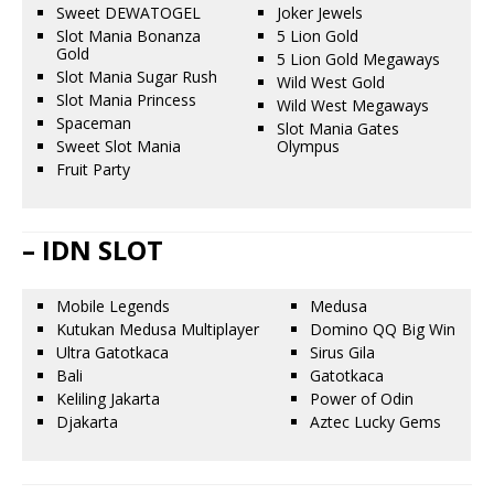
Sweet DEWATOGEL
Joker Jewels
Slot Mania Bonanza
5 Lion Gold
Gold
5 Lion Gold Megaways
Slot Mania Sugar Rush
Wild West Gold
Slot Mania Princess
Wild West Megaways
Spaceman
Slot Mania Gates
Sweet Slot Mania
Olympus
Fruit Party
– IDN SLOT
Mobile Legends
Medusa
Kutukan Medusa Multiplayer
Domino QQ Big Win
Ultra Gatotkaca
Sirus Gila
Bali
Gatotkaca
Keliling Jakarta
Power of Odin
Djakarta
Aztec Lucky Gems