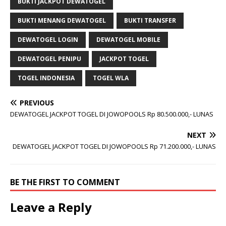
BUKTI JACKPOT DEWATOGEL
BUKTI MENANG DEWATOGEL
BUKTI TRANSFER
DEWATOGEL LOGIN
DEWATOGEL MOBILE
DEWATOGEL PENIPU
JACKPOT TOGEL
TOGEL INDONESIA
TOGEL WLA
PREVIOUS
DEWATOGEL JACKPOT TOGEL DI JOWOPOOLS Rp 80.500.000,- LUNAS
NEXT
DEWATOGEL JACKPOT TOGEL DI JOWOPOOLS Rp 71.200.000,- LUNAS
BE THE FIRST TO COMMENT
Leave a Reply