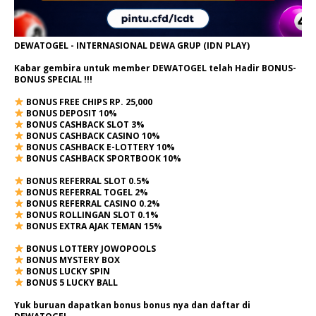
DEWATOGEL - INTERNASIONAL DEWA GRUP (IDN PLAY)
Kabar gembira untuk member DEWATOGEL telah Hadir
BONUS-
BONUS SPECIAL
!!!
BONUS FREE CHIPS RP. 25,000
BONUS DEPOSIT 10%
BONUS CASHBACK SLOT 3%
BONUS CASHBACK CASINO 10%
BONUS CASHBACK E-LOTTERY 10%
BONUS CASHBACK SPORTBOOK 10%
BONUS REFERRAL SLOT 0.5%
BONUS REFERRAL TOGEL 2%
BONUS REFERRAL CASINO 0.2%
BONUS ROLLINGAN SLOT 0.1%
BONUS EXTRA AJAK TEMAN 15%
BONUS LOTTERY JOWOPOOLS
BONUS MYSTERY BOX
BONUS LUCKY SPIN
BONUS 5 LUCKY BALL
Yuk buruan dapatkan bonus bonus nya dan daftar di