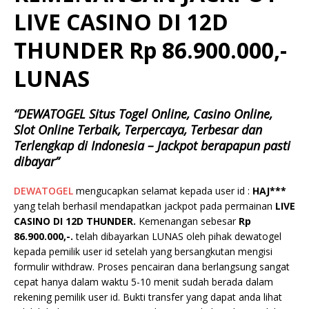
LIVE CASINO DI 12D
THUNDER Rp 86.900.000,-
LUNAS
“DEWATOGEL Situs Togel Online, Casino Online,
Slot Online Terbaik, Terpercaya, Terbesar dan
Terlengkap di Indonesia – Jackpot berapapun pasti
dibayar”
DEWATOGEL
mengucapkan selamat kepada user id :
HAJ***
yang telah berhasil mendapatkan jackpot pada permainan
LIVE
CASINO DI 12D THUNDER.
Kemenangan sebesar
Rp
86.900.000,-.
telah dibayarkan LUNAS oleh pihak dewatogel
kepada pemilik user id setelah yang bersangkutan mengisi
formulir withdraw. Proses pencairan dana berlangsung sangat
cepat hanya dalam waktu 5-10 menit sudah berada dalam
rekening pemilik user id. Bukti transfer yang dapat anda lihat