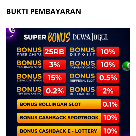
BUKTI PEMBAYARAN