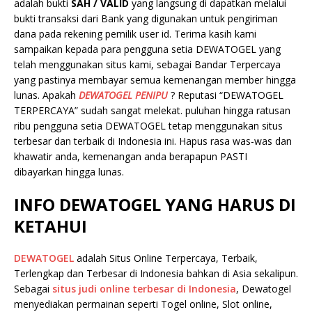
adalah bukti
SAH / VALID
yang langsung di dapatkan melalui
bukti transaksi dari Bank yang digunakan untuk pengiriman
dana pada rekening pemilik user id. Terima kasih kami
sampaikan kepada para pengguna setia DEWATOGEL yang
telah menggunakan situs kami, sebagai Bandar Terpercaya
yang pastinya membayar semua kemenangan member hingga
lunas. Apakah
DEWATOGEL PENIPU
? Reputasi “DEWATOGEL
TERPERCAYA” sudah sangat melekat. puluhan hingga ratusan
ribu pengguna setia DEWATOGEL tetap menggunakan situs
terbesar dan terbaik di Indonesia ini. Hapus rasa was-was dan
khawatir anda, kemenangan anda berapapun PASTI
dibayarkan hingga lunas.
INFO DEWATOGEL YANG HARUS DI
KETAHUI
DEWATOGEL
adalah Situs Online Terpercaya, Terbaik,
Terlengkap dan Terbesar di Indonesia bahkan di Asia sekalipun.
Sebagai
situs judi online terbesar di Indonesia
, Dewatogel
menyediakan permainan seperti Togel online, Slot online,