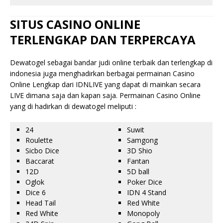
SITUS CASINO ONLINE
TERLENGKAP DAN TERPERCAYA
Dewatogel sebagai bandar judi online terbaik dan terlengkap di
indonesia juga menghadirkan berbagai permainan Casino
Online Lengkap dari IDNLIVE yang dapat di mainkan secara
LIVE dimana saja dan kapan saja. Permainan Casino Online
yang di hadirkan di dewatogel meliputi :
24
Suwit
Roulette
Samgong
Sicbo Dice
3D Shio
Baccarat
Fantan
12D
5D ball
Oglok
Poker Dice
Dice 6
IDN 4 Stand
Head Tail
Red White
Red White
Monopoly