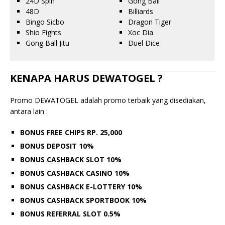
24D Spin
Gong Ball
48D
Billiards
Bingo Sicbo
Dragon Tiger
Shio Fights
Xoc Dia
Gong Ball Jitu
Duel Dice
KENAPA HARUS DEWATOGEL ?
Promo DEWATOGEL adalah promo terbaik yang disediakan,
antara lain :
BONUS FREE CHIPS RP. 25,000
BONUS DEPOSIT 10%
BONUS CASHBACK SLOT 10%
BONUS CASHBACK CASINO 10%
BONUS CASHBACK E-LOTTERY 10%
BONUS CASHBACK SPORTBOOK 10%
BONUS REFERRAL SLOT 0.5%