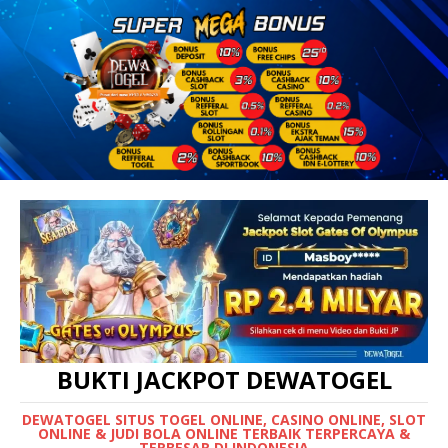
BUKTI JACKPOT DEWATOGEL
DEWATOGEL SITUS TOGEL ONLINE, CASINO ONLINE, SLOT
ONLINE & JUDI BOLA ONLINE TERBAIK TERPERCAYA &
TERBESAR DI INDONESIA