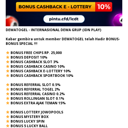
DEWATOGEL - INTERNASIONAL DEWA GRUP (IDN PLAY)
Kabar gembira untuk member DEWATOGEL telah Hadir
BONUS-
BONUS SPECIAL
!!!
BONUS FREE CHIPS RP. 25,000
BONUS DEPOSIT 10%
BONUS CASHBACK SLOT 3%
BONUS CASHBACK CASINO 10%
BONUS CASHBACK E-LOTTERY 10%
BONUS CASHBACK SPORTBOOK 10%
BONUS REFERRAL SLOT 0.5%
BONUS REFERRAL TOGEL 2%
BONUS REFERRAL CASINO 0.2%
BONUS ROLLINGAN SLOT 0.1%
BONUS EXTRA AJAK TEMAN 15%
BONUS LOTTERY JOWOPOOLS
BONUS MYSTERY BOX
BONUS LUCKY SPIN
BONUS 5 LUCKY BALL