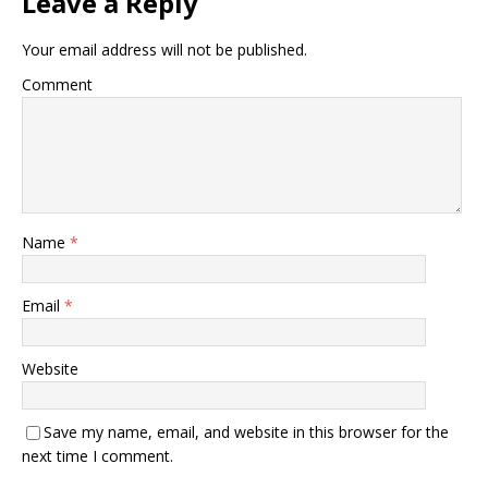
Leave a Reply
Your email address will not be published.
Comment
Name
*
Email
*
Website
Save my name, email, and website in this browser for the
next time I comment.