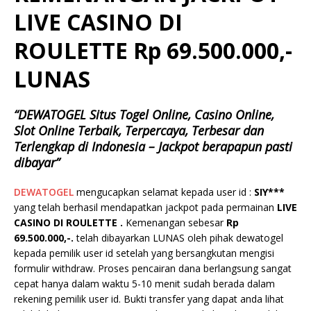
LIVE CASINO DI
ROULETTE Rp 69.500.000,-
LUNAS
“DEWATOGEL Situs Togel Online, Casino Online,
Slot Online Terbaik, Terpercaya, Terbesar dan
Terlengkap di Indonesia – Jackpot berapapun pasti
dibayar”
DEWATOGEL
mengucapkan selamat kepada user id :
SIY***
yang telah berhasil mendapatkan jackpot pada permainan
LIVE
CASINO DI ROULETTE .
Kemenangan sebesar
Rp
69.500.000,-.
telah dibayarkan LUNAS oleh pihak dewatogel
kepada pemilik user id setelah yang bersangkutan mengisi
formulir withdraw. Proses pencairan dana berlangsung sangat
cepat hanya dalam waktu 5-10 menit sudah berada dalam
rekening pemilik user id. Bukti transfer yang dapat anda lihat