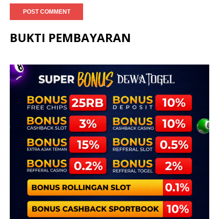
BUKTI PEMBAYARAN