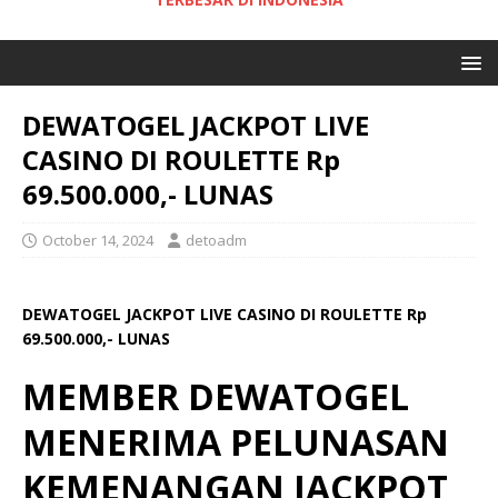
DEWATOGEL JACKPOT LIVE
CASINO DI ROULETTE Rp
69.500.000,- LUNAS
October 14, 2024
detoadm
DEWATOGEL JACKPOT LIVE CASINO DI ROULETTE Rp
69.500.000,- LUNAS
MEMBER DEWATOGEL
MENERIMA PELUNASAN
KEMENANGAN JACKPOT