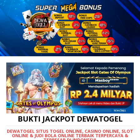
BUKTI JACKPOT DEWATOGEL
DEWATOGEL SITUS TOGEL ONLINE, CASINO ONLINE, SLOT
ONLINE & JUDI BOLA ONLINE TERBAIK TERPERCAYA &
TERBESAR DI INDONESIA