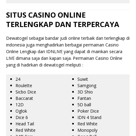
SITUS CASINO ONLINE
TERLENGKAP DAN TERPERCAYA
Dewatogel sebagai bandar judi online terbaik dan terlengkap di
indonesia juga menghadirkan berbagai permainan Casino
Online Lengkap dari IDNLIVE yang dapat di mainkan secara
LIVE dimana saja dan kapan saja. Permainan Casino Online
yang di hadirkan di dewatogel meliputi :
24
Suwit
Roulette
Samgong
Sicbo Dice
3D Shio
Baccarat
Fantan
12D
5D ball
Oglok
Poker Dice
Dice 6
IDN 4 Stand
Head Tail
Red White
Red White
Monopoly