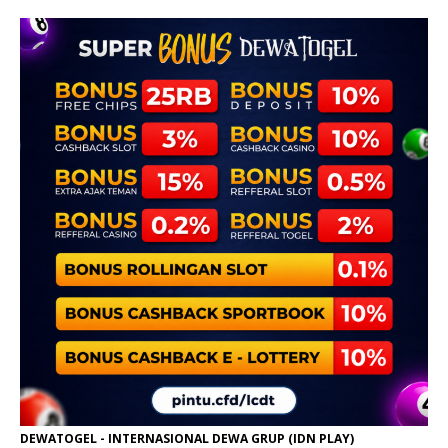
DEWATOGEL - INTERNASIONAL DEWA GRUP (IDN PLAY)