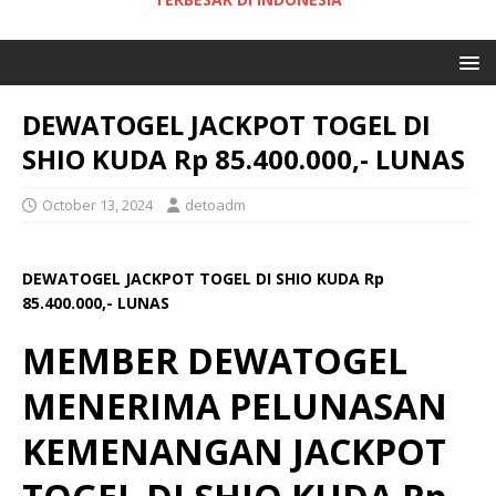
DEWATOGEL JACKPOT TOGEL DI
SHIO KUDA Rp 85.400.000,- LUNAS
October 13, 2024
detoadm
DEWATOGEL JACKPOT TOGEL DI SHIO KUDA Rp
85.400.000,- LUNAS
MEMBER DEWATOGEL
MENERIMA PELUNASAN
KEMENANGAN JACKPOT