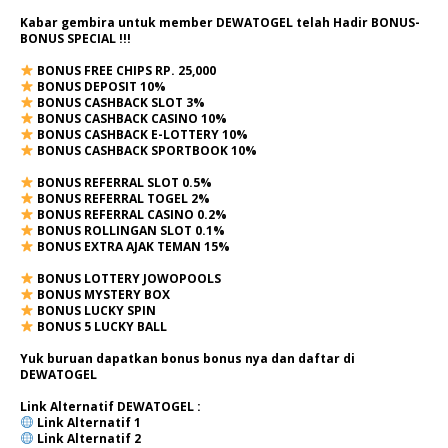
Kabar gembira untuk member DEWATOGEL telah Hadir
BONUS-
BONUS SPECIAL
!!!
BONUS FREE CHIPS RP. 25,000
BONUS DEPOSIT 10%
BONUS CASHBACK SLOT 3%
BONUS CASHBACK CASINO 10%
BONUS CASHBACK E-LOTTERY 10%
BONUS CASHBACK SPORTBOOK 10%
BONUS REFERRAL SLOT 0.5%
BONUS REFERRAL TOGEL 2%
BONUS REFERRAL CASINO 0.2%
BONUS ROLLINGAN SLOT 0.1%
BONUS EXTRA AJAK TEMAN 15%
BONUS LOTTERY JOWOPOOLS
BONUS MYSTERY BOX
BONUS LUCKY SPIN
BONUS 5 LUCKY BALL
Yuk buruan dapatkan bonus bonus nya dan daftar di
DEWATOGEL
Link Alternatif
DEWATOGEL
:
Link Alternatif 1
Link Alternatif 2