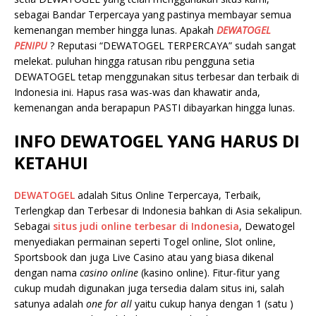
sebagai Bandar Terpercaya yang pastinya membayar semua
kemenangan member hingga lunas. Apakah
DEWATOGEL
PENIPU
? Reputasi “DEWATOGEL TERPERCAYA” sudah sangat
melekat. puluhan hingga ratusan ribu pengguna setia
DEWATOGEL tetap menggunakan situs terbesar dan terbaik di
Indonesia ini. Hapus rasa was-was dan khawatir anda,
kemenangan anda berapapun PASTI dibayarkan hingga lunas.
INFO DEWATOGEL YANG HARUS DI
KETAHUI
DEWATOGEL
adalah Situs Online Terpercaya, Terbaik,
Terlengkap dan Terbesar di Indonesia bahkan di Asia sekalipun.
Sebagai
situs judi online terbesar di Indonesia
, Dewatogel
menyediakan permainan seperti Togel online, Slot online,
Sportsbook dan juga Live Casino atau yang biasa dikenal
dengan nama
casino online
(kasino online). Fitur-fitur yang
cukup mudah digunakan juga tersedia dalam situs ini, salah
satunya adalah
one for all
yaitu cukup hanya dengan 1 (satu )