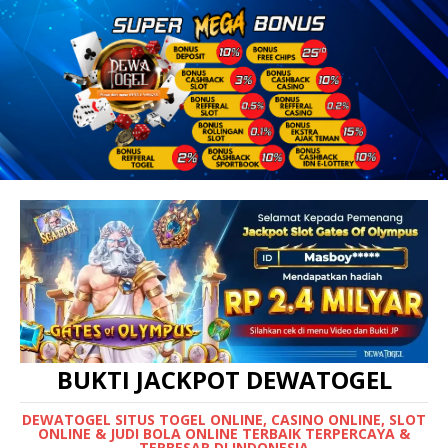
BUKTI JACKPOT DEWATOGEL
DEWATOGEL SITUS TOGEL ONLINE, CASINO ONLINE, SLOT
ONLINE & JUDI BOLA ONLINE TERBAIK TERPERCAYA &
TERBESAR DI INDONESIA