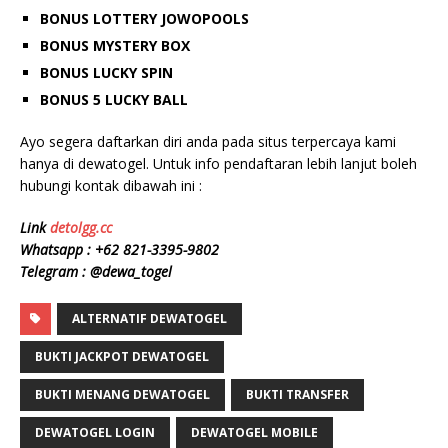
BONUS LOTTERY JOWOPOOLS
BONUS MYSTERY BOX
BONUS LUCKY SPIN
BONUS 5 LUCKY BALL
Ayo segera daftarkan diri anda pada situs terpercaya kami
hanya di dewatogel. Untuk info pendaftaran lebih lanjut boleh
hubungi kontak dibawah ini :
Link
detolgg.cc
Whatsapp :
+62 8
21-3395-9802
Telegram : @dewa_togel
ALTERNATIF DEWATOGEL
BUKTI JACKPOT DEWATOGEL
BUKTI MENANG DEWATOGEL
BUKTI TRANSFER
DEWATOGEL LOGIN
DEWATOGEL MOBILE