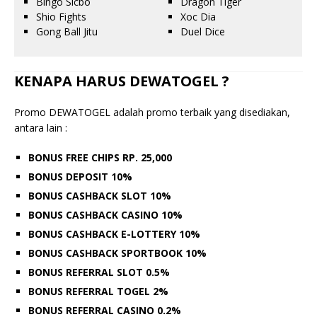
Bingo Sicbo
Dragon Tiger
Shio Fights
Xoc Dia
Gong Ball Jitu
Duel Dice
KENAPA HARUS DEWATOGEL ?
Promo DEWATOGEL adalah promo terbaik yang disediakan,
antara lain :
BONUS FREE CHIPS RP. 25,000
BONUS DEPOSIT 10%
BONUS CASHBACK SLOT 10%
BONUS CASHBACK CASINO 10%
BONUS CASHBACK E-LOTTERY 10%
BONUS CASHBACK SPORTBOOK 10%
BONUS REFERRAL SLOT 0.5%
BONUS REFERRAL TOGEL 2%
BONUS REFERRAL CASINO 0.2%