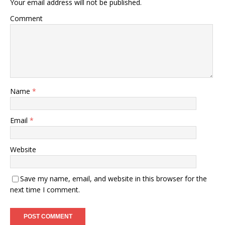
Your email address will not be published.
Comment
Name
*
Email
*
Website
Save my name, email, and website in this browser for the
next time I comment.