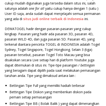
cukup mudah digunakan juga tersedia dalam situs ini, salah
satunya adalah
one for all
yaitu cukup hanya dengan 1 (satu )
User ID saja, anda sudah dapat menjelajahi semua permainan
yang ada di
situs judi online terbaik di Indonesia
ini.
DEWATOGEL hadir dengan pasaran-pasaran yang cukup
lengkap. Pasaran yang hadir ada pasaran 3D, pasaran 4D,
pasaran WILD 4D, dan juga pasaran 5D. Pasaran 4D, yang
terkenal diantara pencinta TOGEL di INDONESIA adalah Togel
Sydney, Togel Singapore, Togel Hongkong. Selain 3 (tiga)
pasaran tersebut, pasaran Togel Toto Macau yang bisa
disaksikan secara Live setiap hari di platform Youtube juga
dapat ditemukan di situs ini. Tipe-tipe pasangan /
bettingan
yang beragam dapat dipilih pada saat melakukan pemasangan
taruhan anda. Tipe yang dimaksud antara lain :
Bettingan Tipe Full yang memiliki hadiah terbesar
Bettingan Tipe Diskon yang memberikan diskon pada
pemain setiap pemasangan
Bettingan Tipe BB ( Bolak Balik ) yang dapat dimenangkan