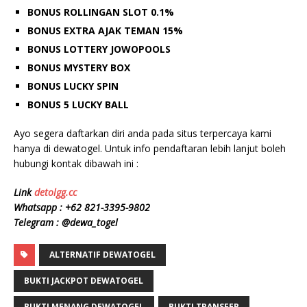
BONUS ROLLINGAN SLOT 0.1%
BONUS EXTRA AJAK TEMAN 15%
BONUS LOTTERY JOWOPOOLS
BONUS MYSTERY BOX
BONUS LUCKY SPIN
BONUS 5 LUCKY BALL
Ayo segera daftarkan diri anda pada situs terpercaya kami
hanya di dewatogel. Untuk info pendaftaran lebih lanjut boleh
hubungi kontak dibawah ini :
Link
detolgg.cc
Whatsapp :
+62 8
21-3395-9802
Telegram : @dewa_togel
ALTERNATIF DEWATOGEL
BUKTI JACKPOT DEWATOGEL
BUKTI MENANG DEWATOGEL
BUKTI TRANSFER