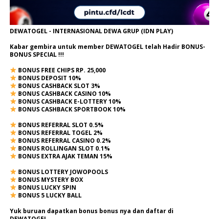
DEWATOGEL - INTERNASIONAL DEWA GRUP (IDN PLAY)
Kabar gembira untuk member DEWATOGEL telah Hadir
BONUS-
BONUS SPECIAL
!!!
BONUS FREE CHIPS RP. 25,000
BONUS DEPOSIT 10%
BONUS CASHBACK SLOT 3%
BONUS CASHBACK CASINO 10%
BONUS CASHBACK E-LOTTERY 10%
BONUS CASHBACK SPORTBOOK 10%
BONUS REFERRAL SLOT 0.5%
BONUS REFERRAL TOGEL 2%
BONUS REFERRAL CASINO 0.2%
BONUS ROLLINGAN SLOT 0.1%
BONUS EXTRA AJAK TEMAN 15%
BONUS LOTTERY JOWOPOOLS
BONUS MYSTERY BOX
BONUS LUCKY SPIN
BONUS 5 LUCKY BALL
Yuk buruan dapatkan bonus bonus nya dan daftar di
DEWATOGEL