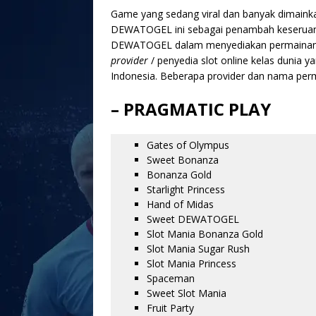
Game yang sedang viral dan banyak dimainkan
DEWATOGEL ini sebagai penambah keseruan a
DEWATOGEL dalam menyediakan permainan s
provider
/ penyedia slot online kelas dunia 
Indonesia. Beberapa provider dan nama per
– PRAGMATIC PLAY
Gates of Olympus
Sweet Bonanza
Bonanza Gold
Starlight Princess
Hand of Midas
Sweet DEWATOGEL
Slot Mania Bonanza Gold
Slot Mania Sugar Rush
Slot Mania Princess
Spaceman
Sweet Slot Mania
Fruit Party