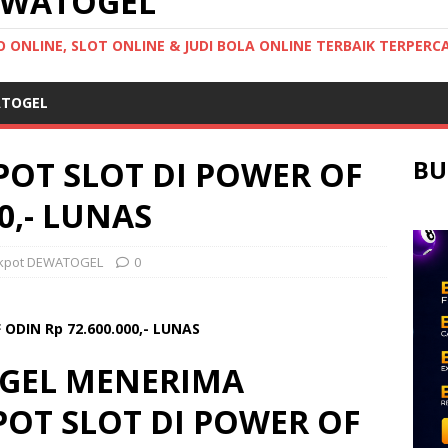
EWATOGEL
 ONLINE, SLOT ONLINE & JUDI BOLA ONLINE TERBAIK TERPERCA
ATOGEL
OT SLOT DI POWER OF
BU
0,- LUNAS
ackpot DEWATOGEL
0
DIN Rp 72.600.000,- LUNAS
GEL MENERIMA
OT SLOT DI POWER OF