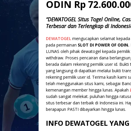
ODIN Rp 72.600.00
“DEWATOGEL Situs Togel Online, Casi
Terbesar dan Terlengkap di Indonesi
DEWATOGEL
mengucapkan selamat kepada u
pada permainan
SLOT DI POWER OF ODIN.
LUNAS oleh pihak dewatogel kepada pemilik u
withdraw. Proses pencairan dana berlangsu
berada dalam rekening pemilik user id. Bukti 
yang langsung di dapatkan melalui bukti tra
rekening pemilik user id. Terima kasih ka
telah menggunakan situs kami, sebagai Ba
kemenangan member hingga lunas. Apakah
sudah sangat melekat. puluhan hingga rat
situs terbesar dan terbaik di Indonesia ini
berapapun PASTI dibayarkan hingga lunas.
INFO DEWATOGEL YANG 