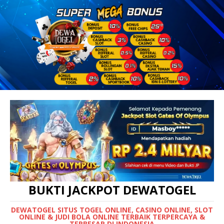
BUKTI JACKPOT DEWATOGEL
DEWATOGEL SITUS TOGEL ONLINE, CASINO ONLINE, SLOT
ONLINE & JUDI BOLA ONLINE TERBAIK TERPERCAYA &
TERBESAR DI INDONESIA