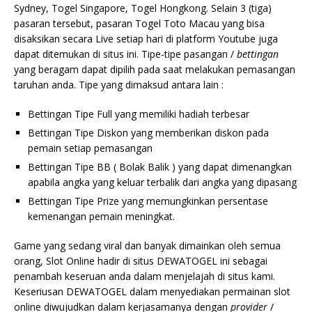
Sydney, Togel Singapore, Togel Hongkong. Selain 3 (tiga)
pasaran tersebut, pasaran Togel Toto Macau yang bisa
disaksikan secara Live setiap hari di platform Youtube juga
dapat ditemukan di situs ini. Tipe-tipe pasangan /
bettingan
yang beragam dapat dipilih pada saat melakukan pemasangan
taruhan anda. Tipe yang dimaksud antara lain :
Bettingan Tipe Full yang memiliki hadiah terbesar
Bettingan Tipe Diskon yang memberikan diskon pada
pemain setiap pemasangan
Bettingan Tipe BB ( Bolak Balik ) yang dapat dimenangkan
apabila angka yang keluar terbalik dari angka yang dipasang
Bettingan Tipe Prize yang memungkinkan persentase
kemenangan pemain meningkat.
Game yang sedang viral dan banyak dimainkan oleh semua
orang, Slot Online hadir di situs DEWATOGEL ini sebagai
penambah keseruan anda dalam menjelajah di situs kami.
Keseriusan DEWATOGEL dalam menyediakan permainan slot
online diwujudkan dalam kerjasamanya dengan
provider
/