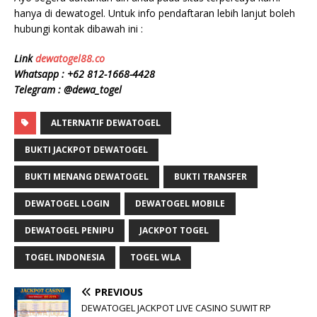
hanya di dewatogel. Untuk info pendaftaran lebih lanjut boleh
hubungi kontak dibawah ini :
Link
dewatogel88.co
Whatsapp : +62 812-1668-4428
Telegram : @dewa_togel
ALTERNATIF DEWATOGEL
BUKTI JACKPOT DEWATOGEL
BUKTI MENANG DEWATOGEL
BUKTI TRANSFER
DEWATOGEL LOGIN
DEWATOGEL MOBILE
DEWATOGEL PENIPU
JACKPOT TOGEL
TOGEL INDONESIA
TOGEL WLA
PREVIOUS
DEWATOGEL JACKPOT LIVE CASINO SUWIT RP