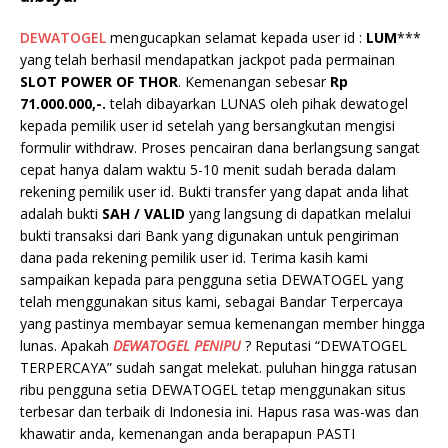
DEWATOGEL
mengucapkan selamat kepada user id :
LUM
***
yang telah berhasil mendapatkan jackpot pada permainan
SLOT POWER OF THOR
. Kemenangan sebesar
Rp
71.000.000,-.
telah dibayarkan LUNAS oleh pihak dewatogel
kepada pemilik user id setelah yang bersangkutan mengisi
formulir withdraw. Proses pencairan dana berlangsung sangat
cepat hanya dalam waktu 5-10 menit sudah berada dalam
rekening pemilik user id. Bukti transfer yang dapat anda lihat
adalah bukti
SAH / VALID
yang langsung di dapatkan melalui
bukti transaksi dari Bank yang digunakan untuk pengiriman
dana pada rekening pemilik user id. Terima kasih kami
sampaikan kepada para pengguna setia DEWATOGEL yang
telah menggunakan situs kami, sebagai Bandar Terpercaya
yang pastinya membayar semua kemenangan member hingga
lunas. Apakah
DEWATOGEL PENIPU
? Reputasi “DEWATOGEL
TERPERCAYA” sudah sangat melekat. puluhan hingga ratusan
ribu pengguna setia DEWATOGEL tetap menggunakan situs
terbesar dan terbaik di Indonesia ini. Hapus rasa was-was dan
khawatir anda, kemenangan anda berapapun PASTI