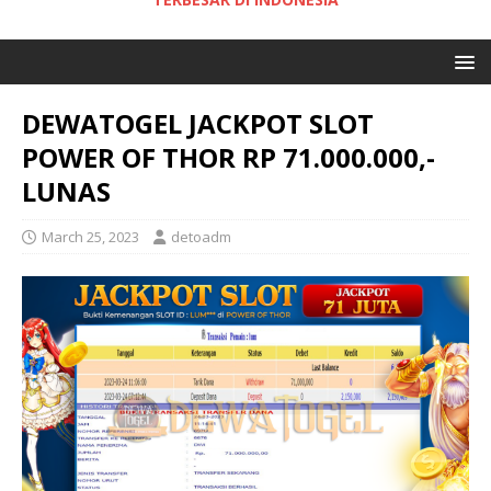
DEWATOGEL JACKPOT SLOT
POWER OF THOR RP 71.000.000,-
LUNAS
March 25, 2023
detoadm