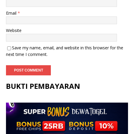
Email
*
Website
Save my name, email, and website in this browser for the
next time I comment.
BUKTI PEMBAYARAN