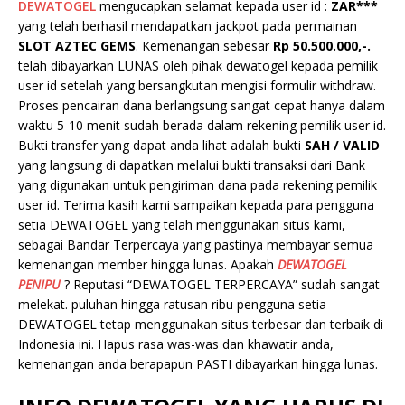
DEWATOGEL
mengucapkan selamat kepada user id :
ZAR***
yang telah berhasil mendapatkan jackpot pada permainan
SLOT AZTEC GEMS
. Kemenangan sebesar
Rp 50.500.000,-.
telah dibayarkan LUNAS oleh pihak dewatogel kepada pemilik
user id setelah yang bersangkutan mengisi formulir withdraw.
Proses pencairan dana berlangsung sangat cepat hanya dalam
waktu 5-10 menit sudah berada dalam rekening pemilik user id.
Bukti transfer yang dapat anda lihat adalah bukti
SAH / VALID
yang langsung di dapatkan melalui bukti transaksi dari Bank
yang digunakan untuk pengiriman dana pada rekening pemilik
user id. Terima kasih kami sampaikan kepada para pengguna
setia DEWATOGEL yang telah menggunakan situs kami,
sebagai Bandar Terpercaya yang pastinya membayar semua
kemenangan member hingga lunas. Apakah
DEWATOGEL
PENIPU
? Reputasi “DEWATOGEL TERPERCAYA” sudah sangat
melekat. puluhan hingga ratusan ribu pengguna setia
DEWATOGEL tetap menggunakan situs terbesar dan terbaik di
Indonesia ini. Hapus rasa was-was dan khawatir anda,
kemenangan anda berapapun PASTI dibayarkan hingga lunas.