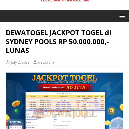
DEWATOGEL JACKPOT TOGEL di
SYDNEY POOLS RP 50.000.000,-
LUNAS
July 2, 2023
detoadm