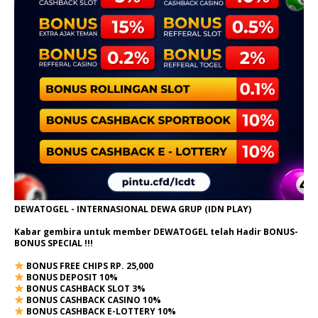
DEWATOGEL - INTERNASIONAL DEWA GRUP (IDN PLAY)
Kabar gembira untuk member DEWATOGEL telah Hadir
BONUS-
BONUS SPECIAL
!!!
BONUS FREE CHIPS RP. 25,000
BONUS DEPOSIT 10%
BONUS CASHBACK SLOT 3%
BONUS CASHBACK CASINO 10%
BONUS CASHBACK E-LOTTERY 10%