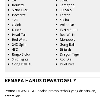
24
Suwit
Roulette
Samgong
Sicbo Dice
3D Shio
Baccarat
Fantan
12D
5D ball
Oglok
Poker Dice
Dice 6
IDN 4 Stand
Head Tail
Red White
Red White
Monopoly
24D Spin
Gong Ball
48D
Billiards
Bingo Sicbo
Dragon Tiger
Shio Fights
Xoc Dia
Gong Ball Jitu
Duel Dice
KENAPA HARUS DEWATOGEL ?
Promo DEWATOGEL adalah promo terbaik yang disediakan,
antara lain :