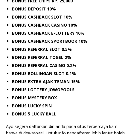
BONUS FREE CHIPS RP. 25,000
BONUS DEPOSIT 10%
BONUS CASHBACK SLOT 10%
BONUS CASHBACK CASINO 10%
BONUS CASHBACK E-LOTTERY 10%
BONUS CASHBACK SPORTBOOK 10%
BONUS REFERRAL SLOT 0.5%
BONUS REFERRAL TOGEL 2%
BONUS REFERRAL CASINO 0.2%
BONUS ROLLINGAN SLOT 0.1%
BONUS EXTRA AJAK TEMAN 15%
BONUS LOTTERY JOWOPOOLS
BONUS MYSTERY BOX
BONUS LUCKY SPIN
BONUS 5 LUCKY BALL
Ayo segera daftarkan diri anda pada situs terpercaya kami
hanya di dewatogel. Untuk info pendaftaran lebih lanjut boleh