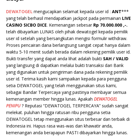
DEWATOGEL
mengucapkan selamat kepada user id :
ANT
***
yang telah berhasil mendapatkan jackpot pada permainan
LIVE
CASINO SICBO DICE
. Kemenangan sebesar
Rp 70.000.000 ,-.
telah dibayarkan LUNAS oleh pihak dewatogel kepada pemilik
user id setelah yang bersangkutan mengisi formulir withdraw.
Proses pencairan dana berlangsung sangat cepat hanya dalam
waktu 5-10 menit sudah berada dalam rekening pemilik user id.
Bukti transfer yang dapat anda lihat adalah bukti
SAH / VALID
yang langsung di dapatkan melalui bukti transaksi dari Bank
yang digunakan untuk pengiriman dana pada rekening pemilik
user id. Terima kasih kami sampaikan kepada para pengguna
setia DEWATOGEL yang telah menggunakan situs kami,
sebagai Bandar Terpercaya yang pastinya membayar semua
kemenangan member hingga lunas. Apakah
DEWATOGEL
PENIPU
? Reputasi “DEWATOGEL TERPERCAYA” sudah sangat
melekat. puluhan hingga ratusan ribu pengguna setia
DEWATOGEL tetap menggunakan situs terbesar dan terbaik di
Indonesia ini. Hapus rasa was-was dan khawatir anda,
kemenangan anda berapapun PASTI dibayarkan hingga lunas.