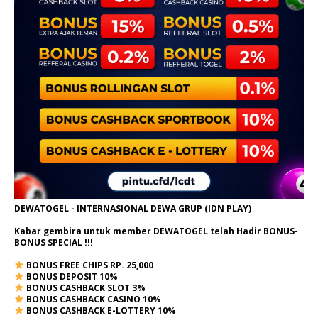
DEWATOGEL - INTERNASIONAL DEWA GRUP (IDN PLAY)
Kabar gembira untuk member DEWATOGEL telah Hadir
BONUS-
BONUS SPECIAL
!!!
BONUS FREE CHIPS RP. 25,000
BONUS DEPOSIT 10%
BONUS CASHBACK SLOT 3%
BONUS CASHBACK CASINO 10%
BONUS CASHBACK E-LOTTERY 10%