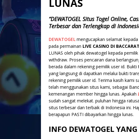
LUNAS
“DEWATOGEL Situs Togel Online, Casi
Terbesar dan Terlengkap di Indonesi
DEWATOGEL
mengucapkan selamat kepada u
pada permainan
LIVE CASINO DI BACCARA
LUNAS oleh pihak dewatogel kepada pemilik u
withdraw. Proses pencairan dana berlangsu
berada dalam rekening pemilik user id. Bukti 
yang langsung di dapatkan melalui bukti tra
rekening pemilik user id. Terima kasih ka
telah menggunakan situs kami, sebagai Ba
kemenangan member hingga lunas. Apakah
sudah sangat melekat. puluhan hingga rat
situs terbesar dan terbaik di Indonesia ini
berapapun PASTI dibayarkan hingga lunas.
INFO DEWATOGEL YANG 