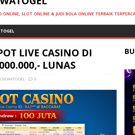
EWATOGEL
 ONLINE, SLOT ONLINE & JUDI BOLA ONLINE TERBAIK TERPERCA
ATOGEL
OT LIVE CASINO DI
BU
000.000,- LUNAS
pot DEWATOGEL
0