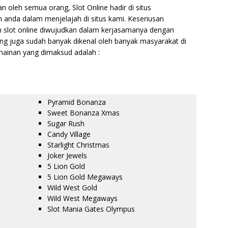
 oleh semua orang, Slot Online hadir di situs
nda dalam menjelajah di situs kami. Keseriusan
lot online diwujudkan dalam kerjasamanya dengan
yang juga sudah banyak dikenal oleh banyak masyarakat di
mainan yang dimaksud adalah :
Pyramid Bonanza
Sweet Bonanza Xmas
Sugar Rush
Candy Village
Starlight Christmas
Joker Jewels
5 Lion Gold
5 Lion Gold Megaways
Wild West Gold
Wild West Megaways
Slot Mania Gates Olympus