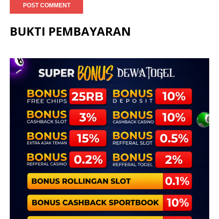
BUKTI PEMBAYARAN