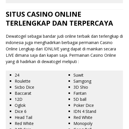
SITUS CASINO ONLINE
TERLENGKAP DAN TERPERCAYA
Dewatogel sebagai bandar judi online terbaik dan terlengkap di
indonesia juga menghadirkan berbagai permainan Casino
Online Lengkap dari IDNLIVE yang dapat di mainkan secara
LIVE dimana saja dan kapan saja. Permainan Casino Online
yang di hadirkan di dewatogel meliputi :
24
Suwit
Roulette
Samgong
Sicbo Dice
3D Shio
Baccarat
Fantan
12D
5D ball
Oglok
Poker Dice
Dice 6
IDN 4 Stand
Head Tail
Red White
Red White
Monopoly