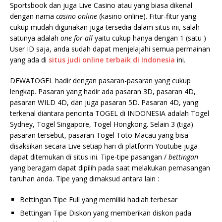
Sportsbook dan juga Live Casino atau yang biasa dikenal
dengan nama
casino online
(kasino online). Fitur-fitur yang
cukup mudah digunakan juga tersedia dalam situs ini, salah
satunya adalah
one for all
yaitu cukup hanya dengan 1 (satu )
User ID saja, anda sudah dapat menjelajahi semua permainan
yang ada di
situs judi online terbaik di Indonesia
ini.
DEWATOGEL hadir dengan pasaran-pasaran yang cukup
lengkap. Pasaran yang hadir ada pasaran 3D, pasaran 4D,
pasaran WILD 4D, dan juga pasaran 5D. Pasaran 4D, yang
terkenal diantara pencinta TOGEL di INDONESIA adalah Togel
Sydney, Togel Singapore, Togel Hongkong. Selain 3 (tiga)
pasaran tersebut, pasaran Togel Toto Macau yang bisa
disaksikan secara Live setiap hari di platform Youtube juga
dapat ditemukan di situs ini. Tipe-tipe pasangan /
bettingan
yang beragam dapat dipilih pada saat melakukan pemasangan
taruhan anda. Tipe yang dimaksud antara lain :
Bettingan Tipe Full yang memiliki hadiah terbesar
Bettingan Tipe Diskon yang memberikan diskon pada