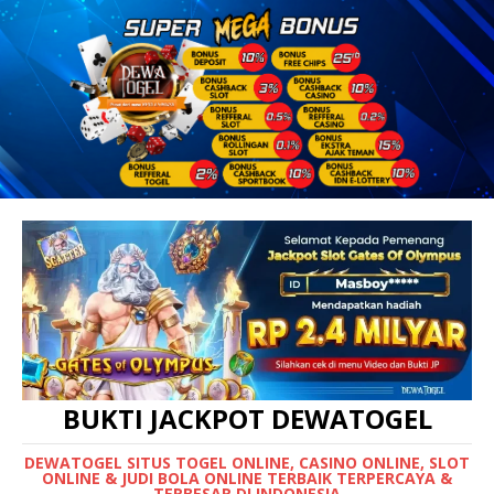
BUKTI JACKPOT DEWATOGEL
DEWATOGEL SITUS TOGEL ONLINE, CASINO ONLINE, SLOT
ONLINE & JUDI BOLA ONLINE TERBAIK TERPERCAYA &
TERBESAR DI INDONESIA