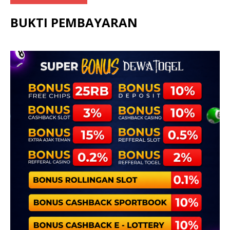
BUKTI PEMBAYARAN