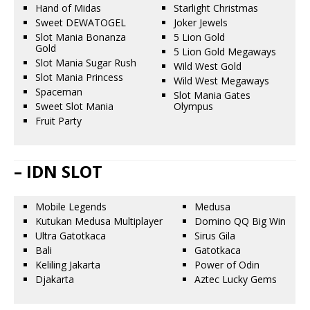
Hand of Midas
Starlight Christmas
Sweet DEWATOGEL
Joker Jewels
Slot Mania Bonanza
5 Lion Gold
Gold
5 Lion Gold Megaways
Slot Mania Sugar Rush
Wild West Gold
Slot Mania Princess
Wild West Megaways
Spaceman
Slot Mania Gates
Sweet Slot Mania
Olympus
Fruit Party
– IDN SLOT
Mobile Legends
Medusa
Kutukan Medusa Multiplayer
Domino QQ Big Win
Ultra Gatotkaca
Sirus Gila
Bali
Gatotkaca
Keliling Jakarta
Power of Odin
Djakarta
Aztec Lucky Gems