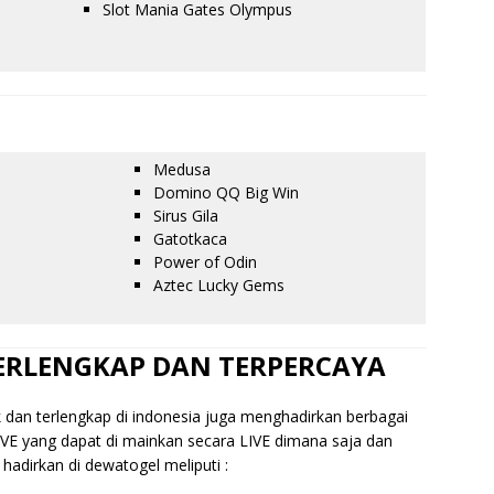
Slot Mania Gates Olympus
Medusa
Domino QQ Big Win
Sirus Gila
Gatotkaca
Power of Odin
Aztec Lucky Gems
TERLENGKAP DAN TERPERCAYA
k dan terlengkap di indonesia juga menghadirkan berbagai
VE yang dapat di mainkan secara LIVE dimana saja dan
hadirkan di dewatogel meliputi :