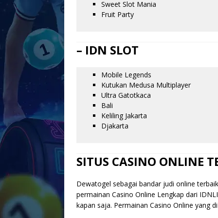
Sweet Slot Mania
Fruit Party
– IDN SLOT
Mobile Legends
Kutukan Medusa Multiplayer
Ultra Gatotkaca
Bali
Keliling Jakarta
Djakarta
SITUS CASINO ONLINE 
Dewatogel sebagai bandar judi online terbai
permainan Casino Online Lengkap dari IDNLI
kapan saja. Permainan Casino Online yang di 