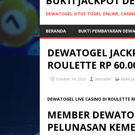
BUKTI JACKPOT D
DEWATOGEL SITUS TOGEL ONLINE, CASINO
BERANDA
BUKTI PEMBAYARAN DEW
DEWATOGEL JACKP
ROULETTE RP 60.0
October 14, 2023
detoadm
Bukti 
DEWATOGEL LIVE CASINO DI ROULETTE RP
MEMBER DEWATO
PELUNASAN KEME