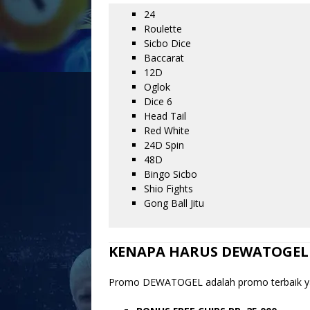
24
Roulette
Sicbo Dice
Baccarat
12D
Oglok
Dice 6
Head Tail
Red White
24D Spin
48D
Bingo Sicbo
Shio Fights
Gong Ball Jitu
KENAPA HARUS DEWATOGEL
Promo DEWATOGEL adalah promo terbaik yang