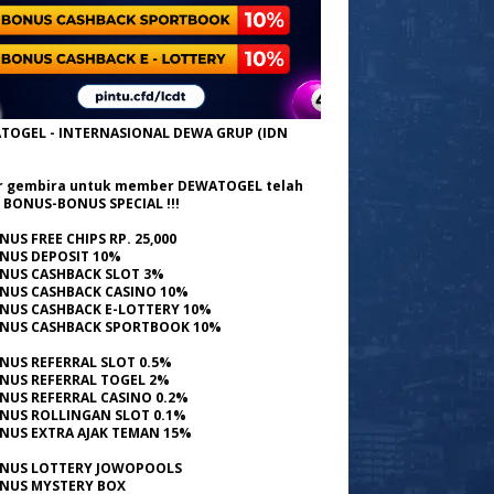
TOGEL - INTERNASIONAL DEWA GRUP (IDN
r gembira untuk member DEWATOGEL telah
r
BONUS-BONUS SPECIAL
!!!
US FREE CHIPS RP. 25,000
NUS DEPOSIT 10%
NUS CASHBACK SLOT 3%
NUS CASHBACK CASINO 10%
NUS CASHBACK E-LOTTERY 10%
NUS CASHBACK SPORTBOOK 10%
NUS REFERRAL SLOT 0.5%
NUS REFERRAL TOGEL 2%
NUS REFERRAL CASINO 0.2%
NUS ROLLINGAN SLOT 0.1%
NUS EXTRA AJAK TEMAN 15%
NUS LOTTERY JOWOPOOLS
NUS MYSTERY BOX