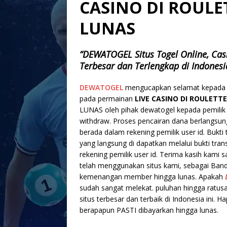
CASINO DI ROULETT
LUNAS
“DEWATOGEL Situs Togel Online, Casi
Terbesar dan Terlengkap di Indonesi
DEWATOGEL
mengucapkan selamat kepada us
pada permainan
LIVE CASINO DI ROULETT
LUNAS oleh pihak dewatogel kepada pemilik u
withdraw. Proses pencairan dana berlangsu
berada dalam rekening pemilik user id. Bukti 
yang langsung di dapatkan melalui bukti tra
rekening pemilik user id. Terima kasih ka
telah menggunakan situs kami, sebagai Ba
kemenangan member hingga lunas. Apakah
sudah sangat melekat. puluhan hingga rat
situs terbesar dan terbaik di Indonesia ini
berapapun PASTI dibayarkan hingga lunas.