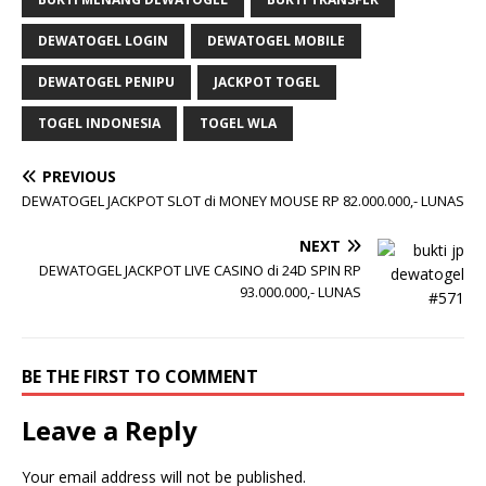
DEWATOGEL LOGIN
DEWATOGEL MOBILE
DEWATOGEL PENIPU
JACKPOT TOGEL
TOGEL INDONESIA
TOGEL WLA
PREVIOUS
DEWATOGEL JACKPOT SLOT di MONEY MOUSE RP 82.000.000,- LUNAS
NEXT
DEWATOGEL JACKPOT LIVE CASINO di 24D SPIN RP
93.000.000,- LUNAS
BE THE FIRST TO COMMENT
Leave a Reply
Your email address will not be published.