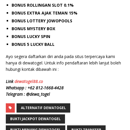
BONUS ROLLINGAN SLOT 0.1%
BONUS EXTRA AJAK TEMAN 15%
BONUS LOTTERY JOWOPOOLS
BONUS MYSTERY BOX
BONUS LUCKY SPIN
BONUS 5 LUCKY BALL
Ayo segera daftarkan diri anda pada situs terpercaya kami
hanya di dewatogel. Untuk info pendaftaran lebih lanjut boleh
hubungi kontak dibawah ini :
Link
dewatogel88.co
Whatsapp : +62 812-1668-4428
Telegram : @dewa_togel
ALTERNATIF DEWATOGEL
BUKTI JACKPOT DEWATOGEL
BUKTI MENANG DEWATOGEL
BUKTI TRANSFER