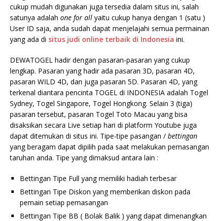
cukup mudah digunakan juga tersedia dalam situs ini, salah
satunya adalah
one for all
yaitu cukup hanya dengan 1 (satu )
User ID saja, anda sudah dapat menjelajahi semua permainan
yang ada di
situs judi online terbaik di Indonesia
ini.
DEWATOGEL hadir dengan pasaran-pasaran yang cukup
lengkap. Pasaran yang hadir ada pasaran 3D, pasaran 4D,
pasaran WILD 4D, dan juga pasaran 5D. Pasaran 4D, yang
terkenal diantara pencinta TOGEL di INDONESIA adalah Togel
Sydney, Togel Singapore, Togel Hongkong. Selain 3 (tiga)
pasaran tersebut, pasaran Togel Toto Macau yang bisa
disaksikan secara Live setiap hari di platform Youtube juga
dapat ditemukan di situs ini. Tipe-tipe pasangan /
bettingan
yang beragam dapat dipilih pada saat melakukan pemasangan
taruhan anda. Tipe yang dimaksud antara lain :
Bettingan Tipe Full yang memiliki hadiah terbesar
Bettingan Tipe Diskon yang memberikan diskon pada
pemain setiap pemasangan
Bettingan Tipe BB ( Bolak Balik ) yang dapat dimenangkan