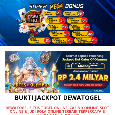
BUKTI JACKPOT DEWATOGEL
DEWATOGEL SITUS TOGEL ONLINE, CASINO ONLINE, SLOT
ONLINE & JUDI BOLA ONLINE TERBAIK TERPERCAYA &
TERBESAR DI INDONESIA