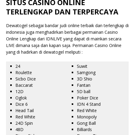
SITUS CASINO ONLINE
TERLENGKAP DAN TERPERCAYA
Dewatogel sebagai bandar judi online terbaik dan terlengkap di
indonesia juga menghadirkan berbagai permainan Casino
Online Lengkap dari IDNLIVE yang dapat di mainkan secara
LIVE dimana saja dan kapan saja. Permainan Casino Online
yang di hadirkan di dewatogel meliputi :
24
Suwit
Roulette
Samgong
Sicbo Dice
3D Shio
Baccarat
Fantan
12D
5D ball
Oglok
Poker Dice
Dice 6
IDN 4 Stand
Head Tail
Red White
Red White
Monopoly
24D Spin
Gong Ball
48D
Billiards