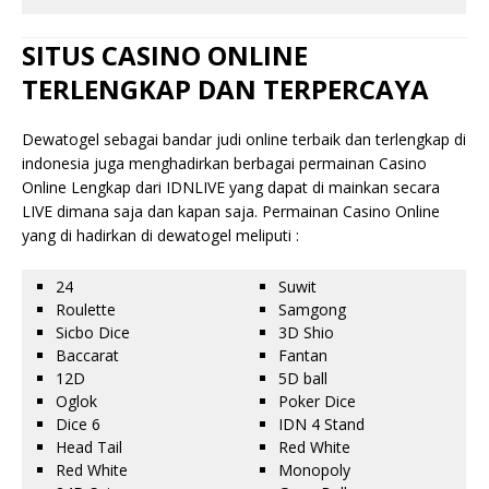
SITUS CASINO ONLINE
TERLENGKAP DAN TERPERCAYA
Dewatogel sebagai bandar judi online terbaik dan terlengkap di
indonesia juga menghadirkan berbagai permainan Casino
Online Lengkap dari IDNLIVE yang dapat di mainkan secara
LIVE dimana saja dan kapan saja. Permainan Casino Online
yang di hadirkan di dewatogel meliputi :
24
Suwit
Roulette
Samgong
Sicbo Dice
3D Shio
Baccarat
Fantan
12D
5D ball
Oglok
Poker Dice
Dice 6
IDN 4 Stand
Head Tail
Red White
Red White
Monopoly