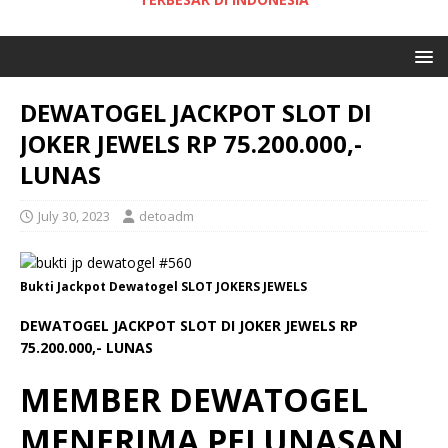
DEWATOGEL JACKPOT SLOT DI
JOKER JEWELS RP 75.200.000,-
LUNAS
July 30, 2023
detoadm
Bukti Jackpot Dewatogel SLOT JOKERS JEWELS
DEWATOGEL JACKPOT SLOT DI JOKER JEWELS RP
75.200.000,- LUNAS
MEMBER DEWATOGEL
MENERIMA PELUNASAN