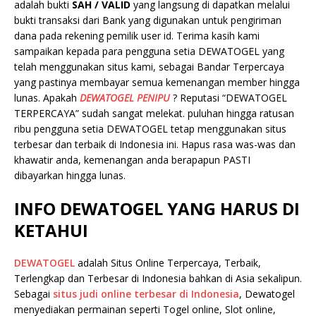
adalah bukti
SAH / VALID
yang langsung di dapatkan melalui
bukti transaksi dari Bank yang digunakan untuk pengiriman
dana pada rekening pemilik user id. Terima kasih kami
sampaikan kepada para pengguna setia DEWATOGEL yang
telah menggunakan situs kami, sebagai Bandar Terpercaya
yang pastinya membayar semua kemenangan member hingga
lunas. Apakah
DEWATOGEL PENIPU
? Reputasi “DEWATOGEL
TERPERCAYA” sudah sangat melekat. puluhan hingga ratusan
ribu pengguna setia DEWATOGEL tetap menggunakan situs
terbesar dan terbaik di Indonesia ini. Hapus rasa was-was dan
khawatir anda, kemenangan anda berapapun PASTI
dibayarkan hingga lunas.
INFO DEWATOGEL YANG HARUS DI
KETAHUI
DEWATOGEL
adalah Situs Online Terpercaya, Terbaik,
Terlengkap dan Terbesar di Indonesia bahkan di Asia sekalipun.
Sebagai
situs judi online terbesar di Indonesia
, Dewatogel
menyediakan permainan seperti Togel online, Slot online,