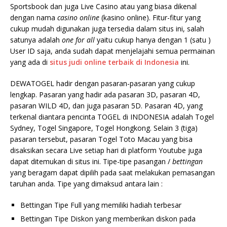
Sportsbook dan juga Live Casino atau yang biasa dikenal
dengan nama
casino online
(kasino online). Fitur-fitur yang
cukup mudah digunakan juga tersedia dalam situs ini, salah
satunya adalah
one for all
yaitu cukup hanya dengan 1 (satu )
User ID saja, anda sudah dapat menjelajahi semua permainan
yang ada di
situs judi online terbaik di Indonesia
ini.
DEWATOGEL hadir dengan pasaran-pasaran yang cukup
lengkap. Pasaran yang hadir ada pasaran 3D, pasaran 4D,
pasaran WILD 4D, dan juga pasaran 5D. Pasaran 4D, yang
terkenal diantara pencinta TOGEL di INDONESIA adalah Togel
Sydney, Togel Singapore, Togel Hongkong. Selain 3 (tiga)
pasaran tersebut, pasaran Togel Toto Macau yang bisa
disaksikan secara Live setiap hari di platform Youtube juga
dapat ditemukan di situs ini. Tipe-tipe pasangan /
bettingan
yang beragam dapat dipilih pada saat melakukan pemasangan
taruhan anda. Tipe yang dimaksud antara lain :
Bettingan Tipe Full yang memiliki hadiah terbesar
Bettingan Tipe Diskon yang memberikan diskon pada