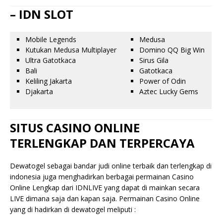
– IDN SLOT
Mobile Legends
Medusa
Kutukan Medusa Multiplayer
Domino QQ Big Win
Ultra Gatotkaca
Sirus Gila
Bali
Gatotkaca
Keliling Jakarta
Power of Odin
Djakarta
Aztec Lucky Gems
SITUS CASINO ONLINE
TERLENGKAP DAN TERPERCAYA
Dewatogel sebagai bandar judi online terbaik dan terlengkap di
indonesia juga menghadirkan berbagai permainan Casino
Online Lengkap dari IDNLIVE yang dapat di mainkan secara
LIVE dimana saja dan kapan saja. Permainan Casino Online
yang di hadirkan di dewatogel meliputi :