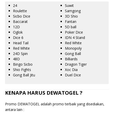
24
Suwit
Roulette
Samgong
Sicbo Dice
3D Shio
Baccarat
Fantan
12D
5D ball
Oglok
Poker Dice
Dice 6
IDN 4 Stand
Head Tail
Red White
Red White
Monopoly
24D Spin
Gong Ball
48D
Billiards
Bingo Sicbo
Dragon Tiger
Shio Fights
Xoc Dia
Gong Ball Jitu
Duel Dice
KENAPA HARUS DEWATOGEL ?
Promo DEWATOGEL adalah promo terbaik yang disediakan,
antara lain :