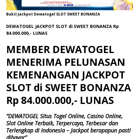
Bukti Jackpot Dewatogel SLOT SWEET BONANZA
DEWATOGEL JACKPOT SLOT di SWEET BONANZA Rp
84.000.000,- LUNAS
MEMBER DEWATOGEL
MENERIMA PELUNASAN
KEMENANGAN JACKPOT
SLOT di SWEET BONANZA
Rp 84.000.000,- LUNAS
“DEWATOGEL Situs Togel Online, Casino Online,
Slot Online Terbaik, Terpercaya, Terbesar dan
Terlengkap di Indonesia – Jackpot berapapun pasti
dibayar”