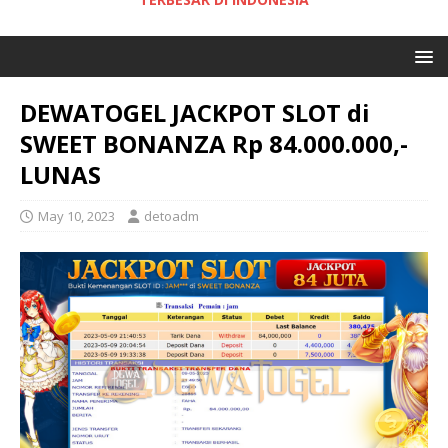
DEWATOGEL JACKPOT SLOT di
SWEET BONANZA Rp 84.000.000,-
LUNAS
May 10, 2023
detoadm