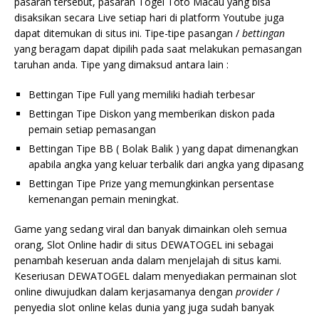
pasaran tersebut, pasaran Togel Toto Macau yang bisa
disaksikan secara Live setiap hari di platform Youtube juga
dapat ditemukan di situs ini. Tipe-tipe pasangan /
bettingan
yang beragam dapat dipilih pada saat melakukan pemasangan
taruhan anda. Tipe yang dimaksud antara lain :
Bettingan Tipe Full yang memiliki hadiah terbesar
Bettingan Tipe Diskon yang memberikan diskon pada
pemain setiap pemasangan
Bettingan Tipe BB ( Bolak Balik ) yang dapat dimenangkan
apabila angka yang keluar terbalik dari angka yang dipasang
Bettingan Tipe Prize yang memungkinkan persentase
kemenangan pemain meningkat.
Game yang sedang viral dan banyak dimainkan oleh semua
orang, Slot Online hadir di situs DEWATOGEL ini sebagai
penambah keseruan anda dalam menjelajah di situs kami.
Keseriusan DEWATOGEL dalam menyediakan permainan slot
online diwujudkan dalam kerjasamanya dengan
provider
/
penyedia slot online kelas dunia yang juga sudah banyak