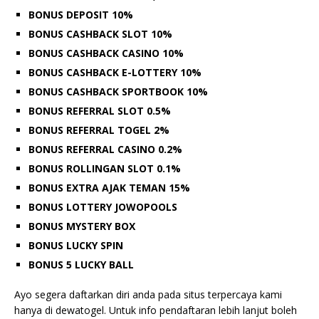
BONUS DEPOSIT 10%
BONUS CASHBACK SLOT 10%
BONUS CASHBACK CASINO 10%
BONUS CASHBACK E-LOTTERY 10%
BONUS CASHBACK SPORTBOOK 10%
BONUS REFERRAL SLOT 0.5%
BONUS REFERRAL TOGEL 2%
BONUS REFERRAL CASINO 0.2%
BONUS ROLLINGAN SLOT 0.1%
BONUS EXTRA AJAK TEMAN 15%
BONUS LOTTERY JOWOPOOLS
BONUS MYSTERY BOX
BONUS LUCKY SPIN
BONUS 5 LUCKY BALL
Ayo segera daftarkan diri anda pada situs terpercaya kami
hanya di dewatogel. Untuk info pendaftaran lebih lanjut boleh