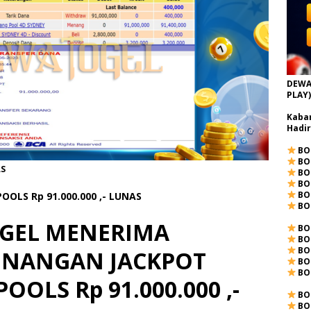
DEWA
PLAY)
Kaba
Hadi
BON
BO
LS
BO
BO
BO
OLS Rp 91.000.000 ,- LUNAS
BO
GEL MENERIMA
BO
BO
BO
ENANGAN JACKPOT
BO
BO
OOLS Rp 91.000.000 ,-
BO
BO