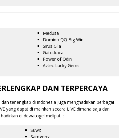
Medusa
Domino QQ Big Win
Sirus Gila
Gatotkaca
Power of Odin
Aztec Lucky Gems
TERLENGKAP DAN TERPERCAYA
k dan terlengkap di indonesia juga menghadirkan berbagai
VE yang dapat di mainkan secara LIVE dimana saja dan
hadirkan di dewatogel meliputi :
Suwit
Samgong