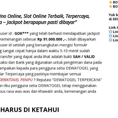
BO
BO
Yuk b
no Online, Slot Online Terbaik, Terpercaya,
di D
a – Jackpot berapapun pasti dibayar”
Link 
Lin
ser id :
GOK***
yang telah berhasil mendapatkan jackpot
Lin
 Kemenangan sebesar
Rp
91.000.000
,-.
telah dibayarkan
Lin
ser id setelah yang bersangkutan mengisi formulir
ng sangat cepat hanya dalam waktu 5-10 menit sudah
transfer yang dapat anda lihat adalah bukti
SAH / VALID
nsaksi dari Bank yang digunakan untuk pengiriman dana pada
mi sampaikan kepada para pengguna setia DEWATOGEL yang
ndar Terpercaya yang pastinya membayar semua
DEWATOGEL PENIPU
? Reputasi “DEWATOGEL TERPERCAYA”
usan ribu pengguna setia DEWATOGEL tetap menggunakan
. Hapus rasa was-was dan khawatir anda, kemenangan anda
HARUS DI KETAHUI