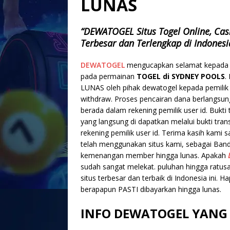
LUNAS
“DEWATOGEL Situs Togel Online, Casi
Terbesar dan Terlengkap di Indonesi
DEWATOGEL
mengucapkan selamat kepada u
pada permainan
TOGEL di SYDNEY POOLS
.
LUNAS oleh pihak dewatogel kepada pemilik u
withdraw. Proses pencairan dana berlangsu
berada dalam rekening pemilik user id. Bukti 
yang langsung di dapatkan melalui bukti tra
rekening pemilik user id. Terima kasih ka
telah menggunakan situs kami, sebagai Ba
kemenangan member hingga lunas. Apakah
sudah sangat melekat. puluhan hingga rat
situs terbesar dan terbaik di Indonesia ini
berapapun PASTI dibayarkan hingga lunas.
INFO DEWATOGEL YANG 