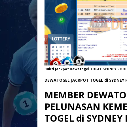
Bukti Jackpot Dewatogel TOGEL SYDNEY POO
DEWATOGEL JACKPOT TOGEL di SYDNEY PO
MEMBER DEWATO
PELUNASAN KEM
TOGEL di SYDNEY P