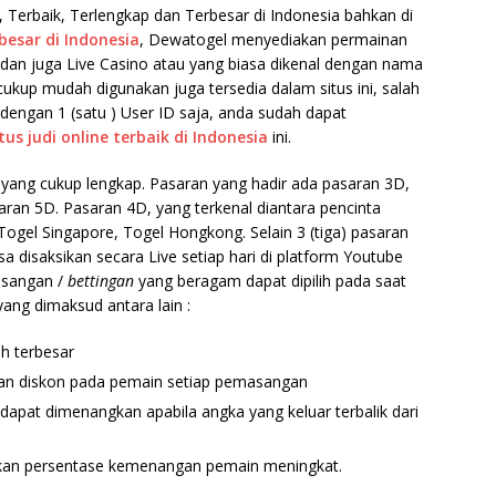
, Terbaik, Terlengkap dan Terbesar di Indonesia bahkan di
rbesar di Indonesia
, Dewatogel menyediakan permainan
k dan juga Live Casino atau yang biasa dikenal dengan nama
g cukup mudah digunakan juga tersedia dalam situs ini, salah
dengan 1 (satu ) User ID saja, anda sudah dapat
itus judi online terbaik di Indonesia
ini.
ang cukup lengkap. Pasaran yang hadir ada pasaran 3D,
ran 5D. Pasaran 4D, yang terkenal diantara pencinta
gel Singapore, Togel Hongkong. Selain 3 (tiga) pasaran
a disaksikan secara Live setiap hari di platform Youtube
pasangan /
bettingan
yang beragam dapat dipilih pada saat
ng dimaksud antara lain :
ah terbesar
an diskon pada pemain setiap pemasangan
 dapat dimenangkan apabila angka yang keluar terbalik dari
nkan persentase kemenangan pemain meningkat.