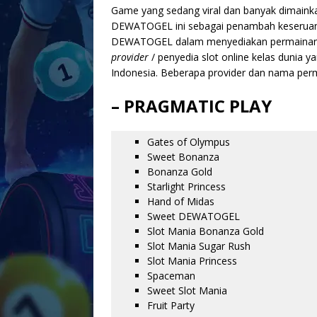
Game yang sedang viral dan banyak dimainkan
DEWATOGEL ini sebagai penambah keseruan a
DEWATOGEL dalam menyediakan permainan s
provider
/ penyedia slot online kelas dunia 
Indonesia. Beberapa provider dan nama per
– PRAGMATIC PLAY
Gates of Olympus
Sweet Bonanza
Bonanza Gold
Starlight Princess
Hand of Midas
Sweet DEWATOGEL
Slot Mania Bonanza Gold
Slot Mania Sugar Rush
Slot Mania Princess
Spaceman
Sweet Slot Mania
Fruit Party