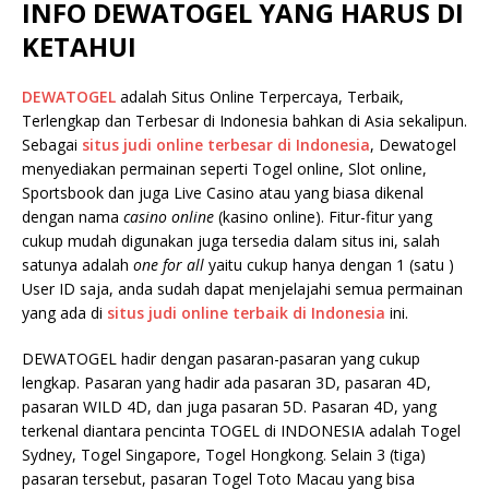
INFO DEWATOGEL YANG HARUS DI
KETAHUI
DEWATOGEL
adalah Situs Online Terpercaya, Terbaik,
Terlengkap dan Terbesar di Indonesia bahkan di Asia sekalipun.
Sebagai
situs judi online terbesar di Indonesia
, Dewatogel
menyediakan permainan seperti Togel online, Slot online,
Sportsbook dan juga Live Casino atau yang biasa dikenal
dengan nama
casino online
(kasino online). Fitur-fitur yang
cukup mudah digunakan juga tersedia dalam situs ini, salah
satunya adalah
one for all
yaitu cukup hanya dengan 1 (satu )
User ID saja, anda sudah dapat menjelajahi semua permainan
yang ada di
situs judi online terbaik di Indonesia
ini.
DEWATOGEL hadir dengan pasaran-pasaran yang cukup
lengkap. Pasaran yang hadir ada pasaran 3D, pasaran 4D,
pasaran WILD 4D, dan juga pasaran 5D. Pasaran 4D, yang
terkenal diantara pencinta TOGEL di INDONESIA adalah Togel
Sydney, Togel Singapore, Togel Hongkong. Selain 3 (tiga)
pasaran tersebut, pasaran Togel Toto Macau yang bisa