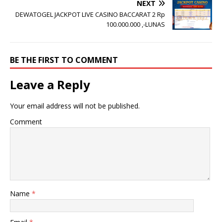
NEXT
DEWATOGEL JACKPOT LIVE CASINO BACCARAT 2 Rp
100.000.000 ,-LUNAS
BE THE FIRST TO COMMENT
Leave a Reply
Your email address will not be published.
Comment
Name
*