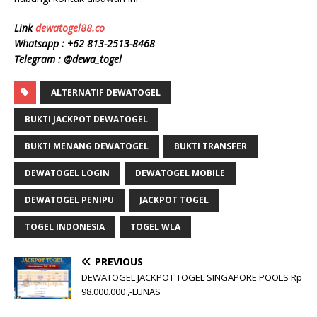
Link
dewatogel88.co
Whatsapp :
+62 813-2513-8468
Telegram : @dewa_togel
ALTERNATIF DEWATOGEL
BUKTI JACKPOT DEWATOGEL
BUKTI MENANG DEWATOGEL
BUKTI TRANSFER
DEWATOGEL LOGIN
DEWATOGEL MOBILE
DEWATOGEL PENIPU
JACKPOT TOGEL
TOGEL INDONESIA
TOGEL WLA
PREVIOUS
DEWATOGEL JACKPOT TOGEL SINGAPORE POOLS Rp
98.000.000 ,-LUNAS