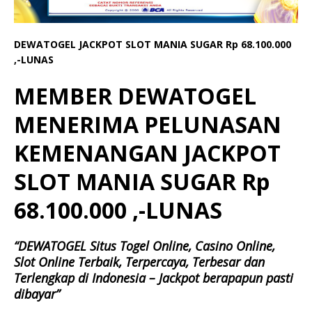
DEWATOGEL JACKPOT SLOT MANIA SUGAR Rp 68.100.000
,-LUNAS
MEMBER DEWATOGEL
MENERIMA PELUNASAN
KEMENANGAN JACKPOT
SLOT MANIA SUGAR Rp
68.100.000 ,-LUNAS
“DEWATOGEL Situs Togel Online, Casino Online,
Slot Online Terbaik, Terpercaya, Terbesar dan
Terlengkap di Indonesia – Jackpot berapapun pasti
dibayar”