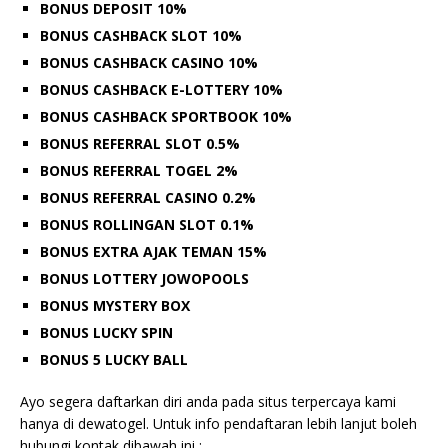
BONUS DEPOSIT 10%
BONUS CASHBACK SLOT 10%
BONUS CASHBACK CASINO 10%
BONUS CASHBACK E-LOTTERY 10%
BONUS CASHBACK SPORTBOOK 10%
BONUS REFERRAL SLOT 0.5%
BONUS REFERRAL TOGEL 2%
BONUS REFERRAL CASINO 0.2%
BONUS ROLLINGAN SLOT 0.1%
BONUS EXTRA AJAK TEMAN 15%
BONUS LOTTERY JOWOPOOLS
BONUS MYSTERY BOX
BONUS LUCKY SPIN
BONUS 5 LUCKY BALL
Ayo segera daftarkan diri anda pada situs terpercaya kami
hanya di dewatogel. Untuk info pendaftaran lebih lanjut boleh
hubungi kontak dibawah ini :