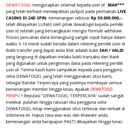
DEWATOGEL
mengucapkan selamat kepada user id :
MAR***
yang telah berhasil mendapatkan jackpot pada permainan
LIVE
CASINO DI 24D SPIN
. Kemenangan sebesar
Rp 50.000.000,-.
telah dibayarkan LUNAS oleh pihak dewatogel kepada pemilik
user id setelah yang bersangkutan mengisi formulir withdraw.
Proses pencairan dana berlangsung sangat cepat hanya dalam
waktu 5-10 menit sudah berada dalam rekening pemilik user id.
Bukti transfer yang dapat anda lihat adalah bukti
SAH / VALID
yang langsung di dapatkan melalui bukti transaksi dari Bank
yang digunakan untuk pengiriman dana pada rekening pemilik
user id. Terima kasih kami sampaikan kepada para pengguna
setia DEWATOGEL yang telah menggunakan situs kami,
sebagai Bandar Terpercaya yang pastinya membayar semua
kemenangan member hingga lunas. Apakah
DEWATOGEL
PENIPU
? Reputasi “DEWATOGEL TERPERCAYA” sudah sangat
melekat. puluhan hingga ratusan ribu pengguna setia
DEWATOGEL tetap menggunakan situs terbesar dan terbaik di
Indonesia ini. Hapus rasa was-was dan khawatir anda,
kemenangan anda berapapun PASTI dibayarkan hingga lunas.