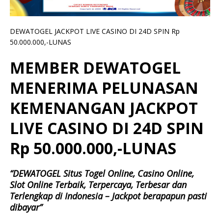
DEWATOGEL JACKPOT LIVE CASINO DI 24D SPIN Rp
50.000.000,-LUNAS
MEMBER DEWATOGEL
MENERIMA PELUNASAN
KEMENANGAN JACKPOT
LIVE CASINO DI 24D SPIN
Rp 50.000.000,-LUNAS
“DEWATOGEL Situs Togel Online, Casino Online,
Slot Online Terbaik, Terpercaya, Terbesar dan
Terlengkap di Indonesia – Jackpot berapapun pasti
dibayar”