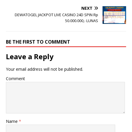
NEXT
DEWATOGEL JACKPOT LIVE CASINO 24D SPIN Rp
50.000.000,- LUNAS
BE THE FIRST TO COMMENT
Leave a Reply
Your email address will not be published.
Comment
Name
*