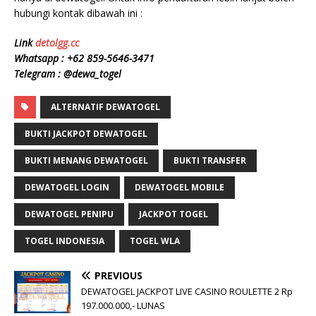
hubungi kontak dibawah ini :
Link
detolgg.cc
Whatsapp :
+62 859-5646-3471
Telegram : @dewa_togel
ALTERNATIF DEWATOGEL
BUKTI JACKPOT DEWATOGEL
BUKTI MENANG DEWATOGEL
BUKTI TRANSFER
DEWATOGEL LOGIN
DEWATOGEL MOBILE
DEWATOGEL PENIPU
JACKPOT TOGEL
TOGEL INDONESIA
TOGEL WLA
PREVIOUS
DEWATOGEL JACKPOT LIVE CASINO ROULETTE 2 Rp
197.000.000,- LUNAS