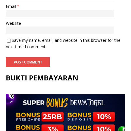
Email
*
Website
Save my name, email, and website in this browser for the
next time I comment.
BUKTI PEMBAYARAN