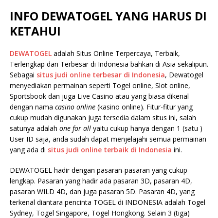
INFO DEWATOGEL YANG HARUS DI
KETAHUI
DEWATOGEL
adalah Situs Online Terpercaya, Terbaik,
Terlengkap dan Terbesar di Indonesia bahkan di Asia sekalipun.
Sebagai
situs judi online terbesar di Indonesia
, Dewatogel
menyediakan permainan seperti Togel online, Slot online,
Sportsbook dan juga Live Casino atau yang biasa dikenal
dengan nama
casino online
(kasino online). Fitur-fitur yang
cukup mudah digunakan juga tersedia dalam situs ini, salah
satunya adalah
one for all
yaitu cukup hanya dengan 1 (satu )
User ID saja, anda sudah dapat menjelajahi semua permainan
yang ada di
situs judi online terbaik di Indonesia
ini.
DEWATOGEL hadir dengan pasaran-pasaran yang cukup
lengkap. Pasaran yang hadir ada pasaran 3D, pasaran 4D,
pasaran WILD 4D, dan juga pasaran 5D. Pasaran 4D, yang
terkenal diantara pencinta TOGEL di INDONESIA adalah Togel
Sydney, Togel Singapore, Togel Hongkong. Selain 3 (tiga)