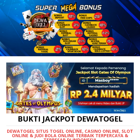
BUKTI JACKPOT DEWATOGEL
DEWATOGEL SITUS TOGEL ONLINE, CASINO ONLINE, SLOT
ONLINE & JUDI BOLA ONLINE TERBAIK TERPERCAYA &
TERBESAR DI INDONESIA