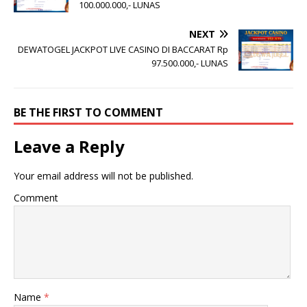
100.000.000,- LUNAS
NEXT
DEWATOGEL JACKPOT LIVE CASINO DI BACCARAT Rp
97.500.000,- LUNAS
BE THE FIRST TO COMMENT
Leave a Reply
Your email address will not be published.
Comment
Name
*