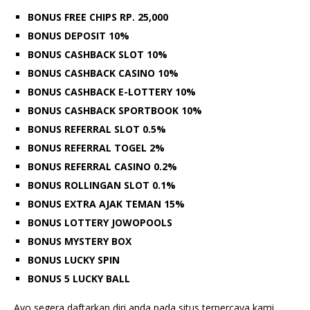
BONUS FREE CHIPS RP. 25,000
BONUS DEPOSIT 10%
BONUS CASHBACK SLOT 10%
BONUS CASHBACK CASINO 10%
BONUS CASHBACK E-LOTTERY 10%
BONUS CASHBACK SPORTBOOK 10%
BONUS REFERRAL SLOT 0.5%
BONUS REFERRAL TOGEL 2%
BONUS REFERRAL CASINO 0.2%
BONUS ROLLINGAN SLOT 0.1%
BONUS EXTRA AJAK TEMAN 15%
BONUS LOTTERY JOWOPOOLS
BONUS MYSTERY BOX
BONUS LUCKY SPIN
BONUS 5 LUCKY BALL
Ayo segera daftarkan diri anda pada situs terpercaya kami