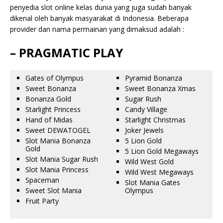
penyedia slot online kelas dunia yang juga sudah banyak
dikenal oleh banyak masyarakat di Indonesia. Beberapa
provider dan nama permainan yang dimaksud adalah :
– PRAGMATIC PLAY
Gates of Olympus
Pyramid Bonanza
Sweet Bonanza
Sweet Bonanza Xmas
Bonanza Gold
Sugar Rush
Starlight Princess
Candy Village
Hand of Midas
Starlight Christmas
Sweet DEWATOGEL
Joker Jewels
Slot Mania Bonanza
5 Lion Gold
Gold
5 Lion Gold Megaways
Slot Mania Sugar Rush
Wild West Gold
Slot Mania Princess
Wild West Megaways
Spaceman
Slot Mania Gates
Sweet Slot Mania
Olympus
Fruit Party