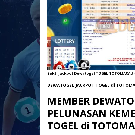
Bukti Jackpot Dewatogel TOGEL TOTOMACAU 
DEWATOGEL JACKPOT TOGEL di TOTOMACA
MEMBER DEWATO
PELUNASAN KEM
TOGEL di TOTOMAC