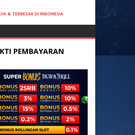
YA & TERBESAR DI INDONESIA
KTI PEMBAYARAN