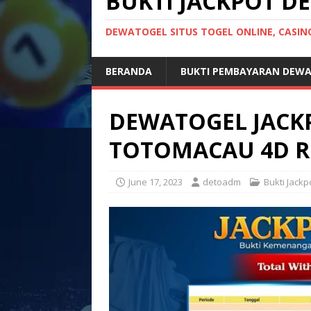
BUKTI JACKPOT D
DEWATOGEL SITUS TOGEL ONLINE, CASINO
BERANDA
BUKTI PEMBAYARAN DEW
DEWATOGEL JACKP
TOTOMACAU 4D Rp 
June 17, 2023
detoadm
Bukti Jack