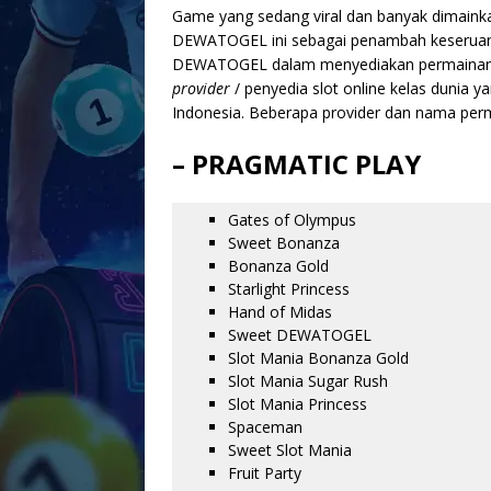
Game yang sedang viral dan banyak dimainkan
DEWATOGEL ini sebagai penambah keseruan a
DEWATOGEL dalam menyediakan permainan s
provider
/ penyedia slot online kelas dunia 
Indonesia. Beberapa provider dan nama per
– PRAGMATIC PLAY
Gates of Olympus
Sweet Bonanza
Bonanza Gold
Starlight Princess
Hand of Midas
Sweet DEWATOGEL
Slot Mania Bonanza Gold
Slot Mania Sugar Rush
Slot Mania Princess
Spaceman
Sweet Slot Mania
Fruit Party