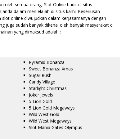
 oleh semua orang, Slot Online hadir di situs
nda dalam menjelajah di situs kami. Keseriusan
lot online diwujudkan dalam kerjasamanya dengan
yang juga sudah banyak dikenal oleh banyak masyarakat di
mainan yang dimaksud adalah :
Pyramid Bonanza
Sweet Bonanza Xmas
Sugar Rush
Candy Village
Starlight Christmas
Joker Jewels
5 Lion Gold
5 Lion Gold Megaways
Wild West Gold
Wild West Megaways
Slot Mania Gates Olympus