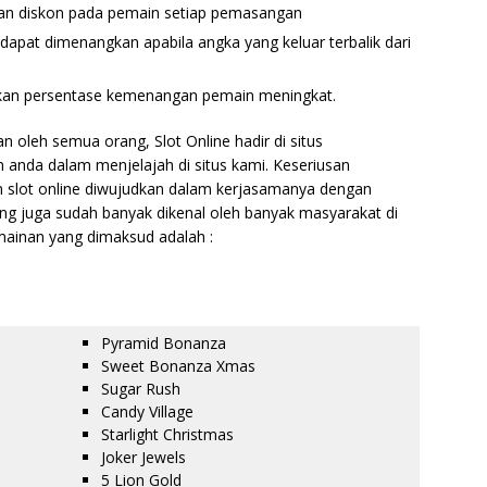
an diskon pada pemain setiap pemasangan
 dapat dimenangkan apabila angka yang keluar terbalik dari
nkan persentase kemenangan pemain meningkat.
 oleh semua orang, Slot Online hadir di situs
nda dalam menjelajah di situs kami. Keseriusan
lot online diwujudkan dalam kerjasamanya dengan
yang juga sudah banyak dikenal oleh banyak masyarakat di
mainan yang dimaksud adalah :
Pyramid Bonanza
Sweet Bonanza Xmas
Sugar Rush
Candy Village
Starlight Christmas
Joker Jewels
5 Lion Gold