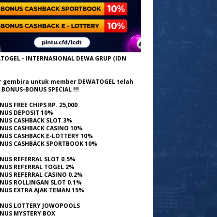
TOGEL - INTERNASIONAL DEWA GRUP (IDN
r gembira untuk member DEWATOGEL telah
r
BONUS-BONUS SPECIAL
!!!
US FREE CHIPS RP. 25,000
NUS DEPOSIT 10%
NUS CASHBACK SLOT 3%
NUS CASHBACK CASINO 10%
NUS CASHBACK E-LOTTERY 10%
NUS CASHBACK SPORTBOOK 10%
NUS REFERRAL SLOT 0.5%
NUS REFERRAL TOGEL 2%
NUS REFERRAL CASINO 0.2%
NUS ROLLINGAN SLOT 0.1%
NUS EXTRA AJAK TEMAN 15%
NUS LOTTERY JOWOPOOLS
NUS MYSTERY BOX