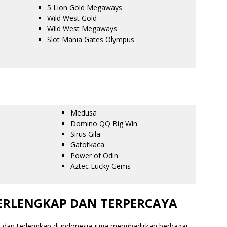
5 Lion Gold Megaways
Wild West Gold
Wild West Megaways
Slot Mania Gates Olympus
Medusa
Domino QQ Big Win
Sirus Gila
Gatotkaca
Power of Odin
Aztec Lucky Gems
TERLENGKAP DAN TERPERCAYA
k dan terlengkap di indonesia juga menghadirkan berbagai