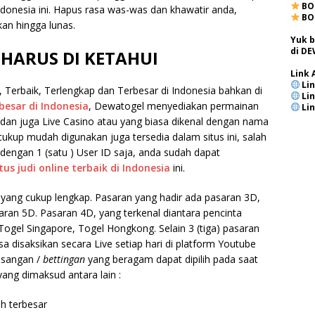
BO
ndonesia ini. Hapus rasa was-was dan khawatir anda,
BO
an hingga lunas.
Yuk b
di D
HARUS DI KETAHUI
Link 
Lin
, Terbaik, Terlengkap dan Terbesar di Indonesia bahkan di
Lin
rbesar di Indonesia
, Dewatogel menyediakan permainan
Lin
k dan juga Live Casino atau yang biasa dikenal dengan nama
g cukup mudah digunakan juga tersedia dalam situs ini, salah
dengan 1 (satu ) User ID saja, anda sudah dapat
itus judi online terbaik di Indonesia
ini.
ang cukup lengkap. Pasaran yang hadir ada pasaran 3D,
ran 5D. Pasaran 4D, yang terkenal diantara pencinta
gel Singapore, Togel Hongkong. Selain 3 (tiga) pasaran
a disaksikan secara Live setiap hari di platform Youtube
pasangan /
bettingan
yang beragam dapat dipilih pada saat
ng dimaksud antara lain :
ah terbesar