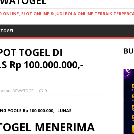
EWATOGEL
 ONLINE, SLOT ONLINE & JUDI BOLA ONLINE TERBAIK TERPERCA
ATOGEL
OT TOGEL DI
BU
Rp 100.000.000,-
 Jackpot DEWATOGEL
0
 POOLS Rp 100.000.000,- LUNAS
TOGEL MENERIMA