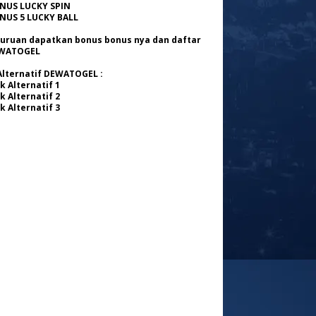
NUS LUCKY SPIN
NUS 5 LUCKY BALL
uruan dapatkan bonus bonus nya dan daftar
EWATOGEL
Alternatif
DEWATOGEL
:
k Alternatif 1
k Alternatif 2
k Alternatif 3