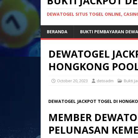
BUKTI JACKPOT D
DEWATOGEL SITUS TOGEL ONLINE, CASINO
BERANDA
BUKTI PEMBAYARAN DEW
DEWATOGEL JACKP
HONGKONG POOLS 
October 20, 2023
detoadm
Bukti 
DEWATOGEL JACKPOT TOGEL DI HONGKONG
MEMBER DEWATO
PELUNASAN KEM