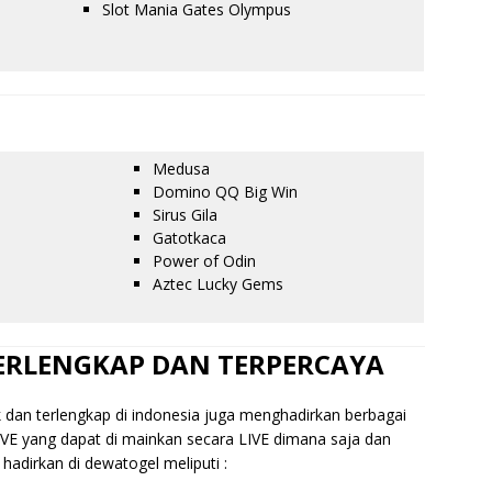
Slot Mania Gates Olympus
Medusa
Domino QQ Big Win
Sirus Gila
Gatotkaca
Power of Odin
Aztec Lucky Gems
TERLENGKAP DAN TERPERCAYA
k dan terlengkap di indonesia juga menghadirkan berbagai
VE yang dapat di mainkan secara LIVE dimana saja dan
hadirkan di dewatogel meliputi :