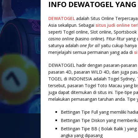
INFO DEWATOGEL YANG 
DEWATOGE
L
adalah Situs Online Terpercaya
Asia sekalipun. Sebagai
situs judi online te
seperti Togel online, Slot online, Sportsboo
casino online
(kasino online). Fitur-fitur yan
satunya adalah
one for all
yaitu cukup hanya 
menjelajahi semua permainan yang ada di
s
DEWATOGEL hadir dengan pasaran-pasaran y
pasaran 4D, pasaran WILD 4D, dan juga pasa
TOGEL di INDONESIA adalah Togel Sydney, To
tersebut, pasaran Togel Toto Macau yang bis
juga dapat ditemukan di situs ini. Tipe-tipe 
melakukan pemasangan taruhan anda. Tipe ya
Bettingan Tipe Full yang memiliki hadi
Bettingan Tipe Diskon yang memberik
Bettingan Tipe BB ( Bolak Balik ) yang
angka yang dipasang