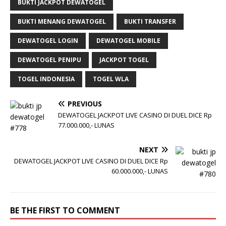
BUKTI JACKPOT DEWATOGEL
BUKTI MENANG DEWATOGEL
BUKTI TRANSFER
DEWATOGEL LOGIN
DEWATOGEL MOBILE
DEWATOGEL PENIPU
JACKPOT TOGEL
TOGEL INDONESIA
TOGEL WLA
PREVIOUS
DEWATOGEL JACKPOT LIVE CASINO DI DUEL DICE Rp
77.000.000,- LUNAS
NEXT
DEWATOGEL JACKPOT LIVE CASINO DI DUEL DICE Rp
60.000.000,- LUNAS
BE THE FIRST TO COMMENT