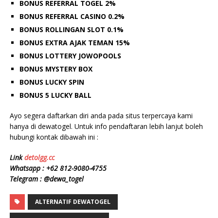
BONUS REFERRAL TOGEL 2%
BONUS REFERRAL CASINO 0.2%
BONUS ROLLINGAN SLOT 0.1%
BONUS EXTRA AJAK TEMAN 15%
BONUS LOTTERY JOWOPOOLS
BONUS MYSTERY BOX
BONUS LUCKY SPIN
BONUS 5 LUCKY BALL
Ayo segera daftarkan diri anda pada situs terpercaya kami
hanya di dewatogel. Untuk info pendaftaran lebih lanjut boleh
hubungi kontak dibawah ini :
Link
detolgg.cc
Whatsapp :
+62 812-9080-4755
Telegram : @dewa_togel
ALTERNATIF DEWATOGEL