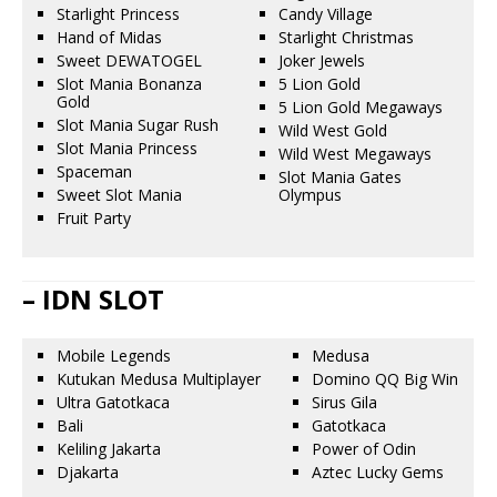
Starlight Princess
Candy Village
Hand of Midas
Starlight Christmas
Sweet DEWATOGEL
Joker Jewels
Slot Mania Bonanza
5 Lion Gold
Gold
5 Lion Gold Megaways
Slot Mania Sugar Rush
Wild West Gold
Slot Mania Princess
Wild West Megaways
Spaceman
Slot Mania Gates
Sweet Slot Mania
Olympus
Fruit Party
– IDN SLOT
Mobile Legends
Medusa
Kutukan Medusa Multiplayer
Domino QQ Big Win
Ultra Gatotkaca
Sirus Gila
Bali
Gatotkaca
Keliling Jakarta
Power of Odin
Djakarta
Aztec Lucky Gems