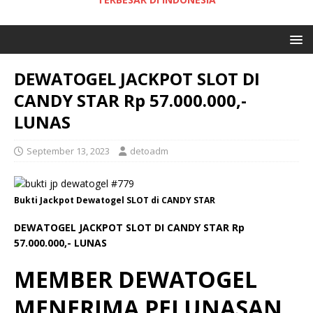
DEWATOGEL JACKPOT SLOT DI
CANDY STAR Rp 57.000.000,-
LUNAS
September 13, 2023
detoadm
Bukti Jackpot Dewatogel SLOT di CANDY STAR
DEWATOGEL JACKPOT SLOT DI CANDY STAR Rp
57.000.000,- LUNAS
MEMBER DEWATOGEL
MENERIMA PELUNASAN