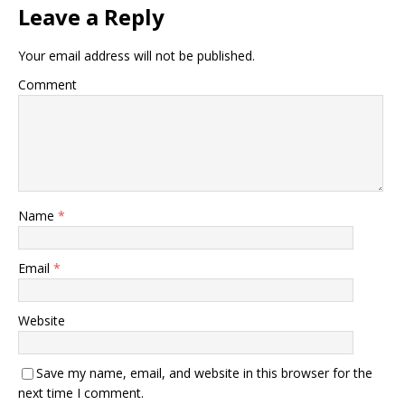
Leave a Reply
Your email address will not be published.
Comment
Name
*
Email
*
Website
Save my name, email, and website in this browser for the
next time I comment.