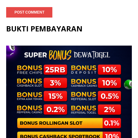
BUKTI PEMBAYARAN