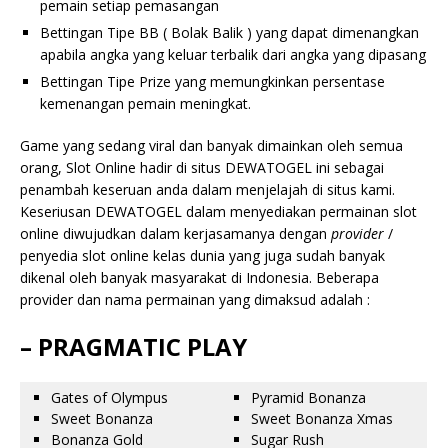
pemain setiap pemasangan
Bettingan Tipe BB ( Bolak Balik ) yang dapat dimenangkan
apabila angka yang keluar terbalik dari angka yang dipasang
Bettingan Tipe Prize yang memungkinkan persentase
kemenangan pemain meningkat.
Game yang sedang viral dan banyak dimainkan oleh semua
orang, Slot Online hadir di situs DEWATOGEL ini sebagai
penambah keseruan anda dalam menjelajah di situs kami.
Keseriusan DEWATOGEL dalam menyediakan permainan slot
online diwujudkan dalam kerjasamanya dengan
provider
/
penyedia slot online kelas dunia yang juga sudah banyak
dikenal oleh banyak masyarakat di Indonesia. Beberapa
provider dan nama permainan yang dimaksud adalah :
– PRAGMATIC PLAY
Gates of Olympus
Pyramid Bonanza
Sweet Bonanza
Sweet Bonanza Xmas
Bonanza Gold
Sugar Rush