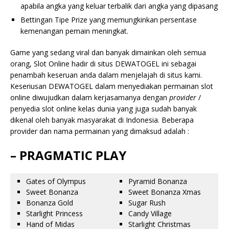
apabila angka yang keluar terbalik dari angka yang dipasang
Bettingan Tipe Prize yang memungkinkan persentase
kemenangan pemain meningkat.
Game yang sedang viral dan banyak dimainkan oleh semua
orang, Slot Online hadir di situs DEWATOGEL ini sebagai
penambah keseruan anda dalam menjelajah di situs kami.
Keseriusan DEWATOGEL dalam menyediakan permainan slot
online diwujudkan dalam kerjasamanya dengan
provider
/
penyedia slot online kelas dunia yang juga sudah banyak
dikenal oleh banyak masyarakat di Indonesia. Beberapa
provider dan nama permainan yang dimaksud adalah :
– PRAGMATIC PLAY
Gates of Olympus
Pyramid Bonanza
Sweet Bonanza
Sweet Bonanza Xmas
Bonanza Gold
Sugar Rush
Starlight Princess
Candy Village
Hand of Midas
Starlight Christmas