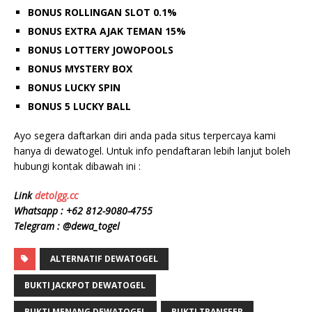
BONUS ROLLINGAN SLOT 0.1%
BONUS EXTRA AJAK TEMAN 15%
BONUS LOTTERY JOWOPOOLS
BONUS MYSTERY BOX
BONUS LUCKY SPIN
BONUS 5 LUCKY BALL
Ayo segera daftarkan diri anda pada situs terpercaya kami
hanya di dewatogel. Untuk info pendaftaran lebih lanjut boleh
hubungi kontak dibawah ini :
Link
detolgg.cc
Whatsapp :
+62 812-9080-4755
Telegram : @dewa_togel
ALTERNATIF DEWATOGEL
BUKTI JACKPOT DEWATOGEL
BUKTI MENANG DEWATOGEL
BUKTI TRANSFER