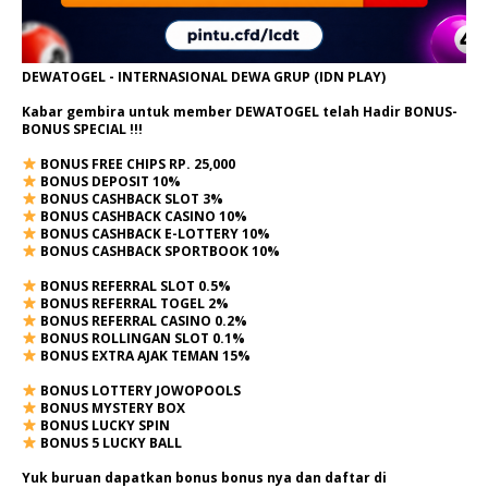
DEWATOGEL - INTERNASIONAL DEWA GRUP (IDN PLAY)
Kabar gembira untuk member DEWATOGEL telah Hadir
BONUS-
BONUS SPECIAL
!!!
BONUS FREE CHIPS RP. 25,000
BONUS DEPOSIT 10%
BONUS CASHBACK SLOT 3%
BONUS CASHBACK CASINO 10%
BONUS CASHBACK E-LOTTERY 10%
BONUS CASHBACK SPORTBOOK 10%
BONUS REFERRAL SLOT 0.5%
BONUS REFERRAL TOGEL 2%
BONUS REFERRAL CASINO 0.2%
BONUS ROLLINGAN SLOT 0.1%
BONUS EXTRA AJAK TEMAN 15%
BONUS LOTTERY JOWOPOOLS
BONUS MYSTERY BOX
BONUS LUCKY SPIN
BONUS 5 LUCKY BALL
Yuk buruan dapatkan bonus bonus nya dan daftar di