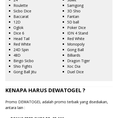
Roulette
Samgong
Sicbo Dice
3D Shio
Baccarat
Fantan
12D
5D ball
Oglok
Poker Dice
Dice 6
IDN 4 Stand
Head Tail
Red White
Red White
Monopoly
24D Spin
Gong Ball
48D
Billiards
Bingo Sicbo
Dragon Tiger
Shio Fights
Xoc Dia
Gong Ball Jitu
Duel Dice
KENAPA HARUS DEWATOGEL ?
Promo DEWATOGEL adalah promo terbaik yang disediakan,
antara lain :