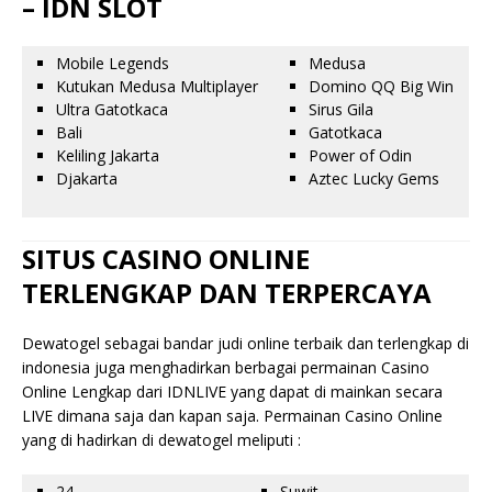
– IDN SLOT
Mobile Legends
Medusa
Kutukan Medusa Multiplayer
Domino QQ Big Win
Ultra Gatotkaca
Sirus Gila
Bali
Gatotkaca
Keliling Jakarta
Power of Odin
Djakarta
Aztec Lucky Gems
SITUS CASINO ONLINE
TERLENGKAP DAN TERPERCAYA
Dewatogel sebagai bandar judi online terbaik dan terlengkap di
indonesia juga menghadirkan berbagai permainan Casino
Online Lengkap dari IDNLIVE yang dapat di mainkan secara
LIVE dimana saja dan kapan saja. Permainan Casino Online
yang di hadirkan di dewatogel meliputi :
24
Suwit