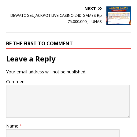
NEXT
DEWATOGEL JACKPOT LIVE CASINO 24D GAMES Rp
75.000.000 ,-LUNAS
BE THE FIRST TO COMMENT
Leave a Reply
Your email address will not be published.
Comment
Name
*