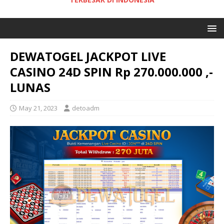
DEWATOGEL JACKPOT LIVE
CASINO 24D SPIN Rp 270.000.000 ,-
LUNAS
May 21, 2023
detoadm