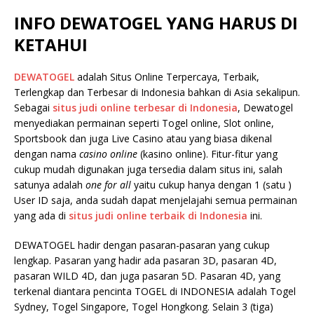
INFO DEWATOGEL YANG HARUS DI
KETAHUI
DEWATOGEL
adalah Situs Online Terpercaya, Terbaik,
Terlengkap dan Terbesar di Indonesia bahkan di Asia sekalipun.
Sebagai
situs judi online terbesar di Indonesia
, Dewatogel
menyediakan permainan seperti Togel online, Slot online,
Sportsbook dan juga Live Casino atau yang biasa dikenal
dengan nama
casino online
(kasino online). Fitur-fitur yang
cukup mudah digunakan juga tersedia dalam situs ini, salah
satunya adalah
one for all
yaitu cukup hanya dengan 1 (satu )
User ID saja, anda sudah dapat menjelajahi semua permainan
yang ada di
situs judi online terbaik di Indonesia
ini.
DEWATOGEL hadir dengan pasaran-pasaran yang cukup
lengkap. Pasaran yang hadir ada pasaran 3D, pasaran 4D,
pasaran WILD 4D, dan juga pasaran 5D. Pasaran 4D, yang
terkenal diantara pencinta TOGEL di INDONESIA adalah Togel
Sydney, Togel Singapore, Togel Hongkong. Selain 3 (tiga)