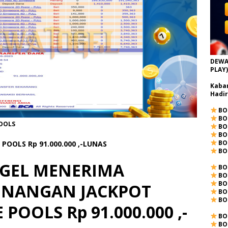
DEWA
PLAY)
Kaba
Hadi
BON
BO
POOLS
BO
BO
BO
OOLS Rp 91.000.000 ,-LUNAS
BO
GEL MENERIMA
BO
BO
BO
ENANGAN JACKPOT
BO
BO
POOLS Rp 91.000.000 ,-
BO
BO