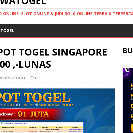
EWATOGEL
 ONLINE, SLOT ONLINE & JUDI BOLA ONLINE TERBAIK TERPERCA
ATOGEL
POT TOGEL SINGAPORE
BU
000 ,-LUNAS
pot DEWATOGEL
0