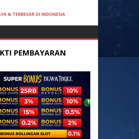
YA & TERBESAR DI INDONESIA
KTI PEMBAYARAN