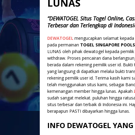
LUNAS
“DEWATOGEL Situs Togel Online, Casi
Terbesar dan Terlengkap di Indonesi
DEWATOGEL
mengucapkan selamat kepada u
pada permainan
TOGEL SINGAPORE POOLS
LUNAS oleh pihak dewatogel kepada pemilik u
withdraw. Proses pencairan dana berlangsu
berada dalam rekening pemilik user id. Bukti 
yang langsung di dapatkan melalui bukti tra
rekening pemilik user id. Terima kasih ka
telah menggunakan situs kami, sebagai Ba
kemenangan member hingga lunas. Apakah
sudah sangat melekat. puluhan hingga rat
situs terbesar dan terbaik di Indonesia ini
berapapun PASTI dibayarkan hingga lunas.
INFO DEWATOGEL YANG 