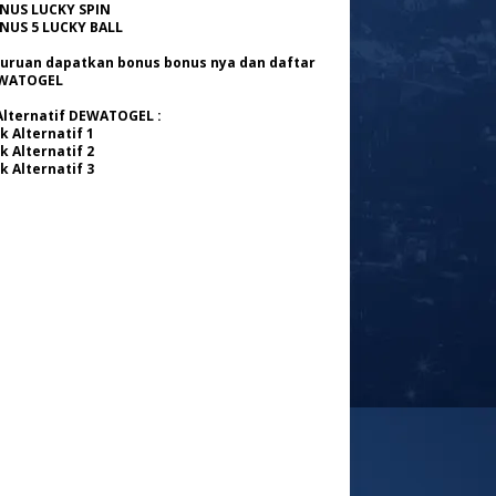
NUS LUCKY SPIN
NUS 5 LUCKY BALL
uruan dapatkan bonus bonus nya dan daftar
EWATOGEL
Alternatif
DEWATOGEL
:
k Alternatif 1
k Alternatif 2
k Alternatif 3