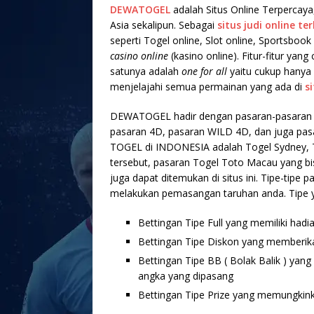
DEWATOGEL
adalah Situs Online Terpercaya
Asia sekalipun. Sebagai
situs judi online te
seperti Togel online, Slot online, Sportsboo
casino online
(kasino online). Fitur-fitur yan
satunya adalah
one for all
yaitu cukup hanya 
menjelajahi semua permainan yang ada di
s
DEWATOGEL hadir dengan pasaran-pasaran y
pasaran 4D, pasaran WILD 4D, dan juga pasa
TOGEL di INDONESIA adalah Togel Sydney, To
tersebut, pasaran Togel Toto Macau yang bis
juga dapat ditemukan di situs ini. Tipe-tipe 
melakukan pemasangan taruhan anda. Tipe ya
Bettingan Tipe Full yang memiliki hadi
Bettingan Tipe Diskon yang memberik
Bettingan Tipe BB ( Bolak Balik ) yang
angka yang dipasang
Bettingan Tipe Prize yang memungki