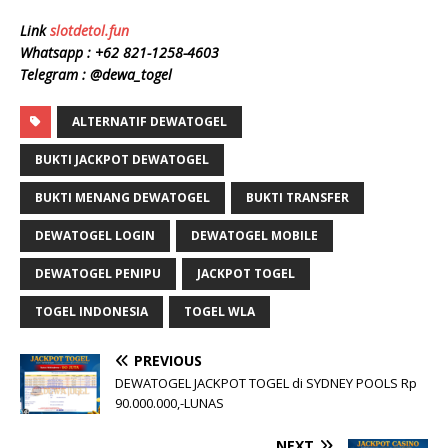
Link
slotdetol.fun
Whatsapp :
+62
821-1258-4603
Telegram : @dewa_togel
ALTERNATIF DEWATOGEL
BUKTI JACKPOT DEWATOGEL
BUKTI MENANG DEWATOGEL
BUKTI TRANSFER
DEWATOGEL LOGIN
DEWATOGEL MOBILE
DEWATOGEL PENIPU
JACKPOT TOGEL
TOGEL INDONESIA
TOGEL WLA
PREVIOUS
DEWATOGEL JACKPOT TOGEL di SYDNEY POOLS Rp
90.000.000,-LUNAS
NEXT