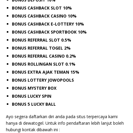
BONUS CASHBACK SLOT 10%
BONUS CASHBACK CASINO 10%
BONUS CASHBACK E-LOTTERY 10%
BONUS CASHBACK SPORTBOOK 10%
BONUS REFERRAL SLOT 0.5%
BONUS REFERRAL TOGEL 2%
BONUS REFERRAL CASINO 0.2%
BONUS ROLLINGAN SLOT 0.1%
BONUS EXTRA AJAK TEMAN 15%
BONUS LOTTERY JOWOPOOLS
BONUS MYSTERY BOX
BONUS LUCKY SPIN
BONUS 5 LUCKY BALL
Ayo segera daftarkan diri anda pada situs terpercaya kami
hanya di dewatogel. Untuk info pendaftaran lebih lanjut boleh
hubungi kontak dibawah ini :