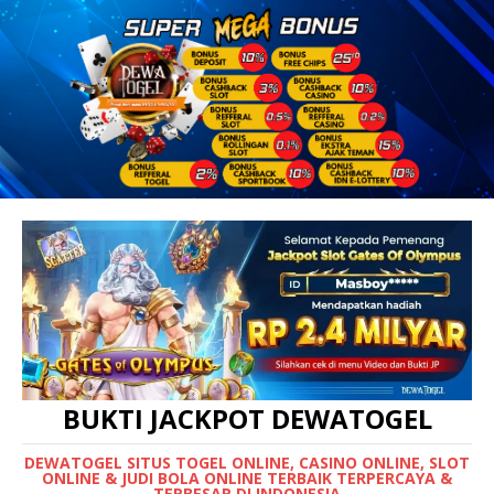
BUKTI JACKPOT DEWATOGEL
DEWATOGEL SITUS TOGEL ONLINE, CASINO ONLINE, SLOT
ONLINE & JUDI BOLA ONLINE TERBAIK TERPERCAYA &
TERBESAR DI INDONESIA