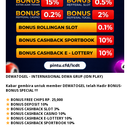
DEWATOGEL - INTERNASIONAL DEWA GRUP (IDN PLAY)
Kabar gembira untuk member DEWATOGEL telah Hadir
BONUS-
BONUS SPECIAL
!!!
BONUS FREE CHIPS RP. 25,000
BONUS DEPOSIT 10%
BONUS CASHBACK SLOT 3%
BONUS CASHBACK CASINO 10%
BONUS CASHBACK E-LOTTERY 10%
BONUS CASHBACK SPORTBOOK 10%