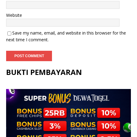
Website
Save my name, email, and website in this browser for the
next time I comment.
BUKTI PEMBAYARAN