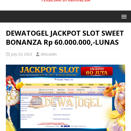
DEWATOGEL JACKPOT SLOT SWEET
BONANZA Rp 60.000.000,-LUNAS
July 20, 2023
detoadm