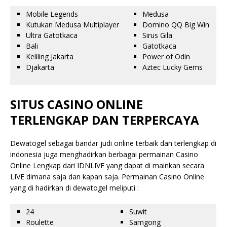
Mobile Legends
Medusa
Kutukan Medusa Multiplayer
Domino QQ Big Win
Ultra Gatotkaca
Sirus Gila
Bali
Gatotkaca
Keliling Jakarta
Power of Odin
Djakarta
Aztec Lucky Gems
SITUS CASINO ONLINE
TERLENGKAP DAN TERPERCAYA
Dewatogel sebagai bandar judi online terbaik dan terlengkap di
indonesia juga menghadirkan berbagai permainan Casino
Online Lengkap dari IDNLIVE yang dapat di mainkan secara
LIVE dimana saja dan kapan saja. Permainan Casino Online
yang di hadirkan di dewatogel meliputi :
24
Suwit
Roulette
Samgong