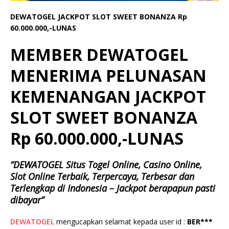
DEWATOGEL JACKPOT SLOT SWEET BONANZA Rp
60.000.000,-LUNAS
MEMBER DEWATOGEL
MENERIMA PELUNASAN
KEMENANGAN JACKPOT
SLOT SWEET BONANZA
Rp 60.000.000,-LUNAS
“DEWATOGEL Situs Togel Online, Casino Online,
Slot Online Terbaik, Terpercaya, Terbesar dan
Terlengkap di Indonesia – Jackpot berapapun pasti
dibayar”
DEWATOGEL
mengucapkan selamat kepada user id :
BER***