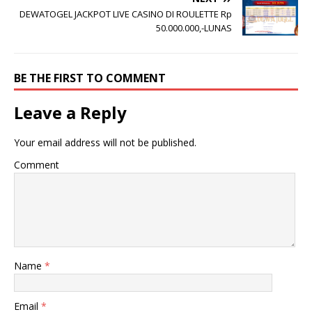
DEWATOGEL JACKPOT LIVE CASINO DI ROULETTE Rp
50.000.000,-LUNAS
BE THE FIRST TO COMMENT
Leave a Reply
Your email address will not be published.
Comment
Name
*
Email
*