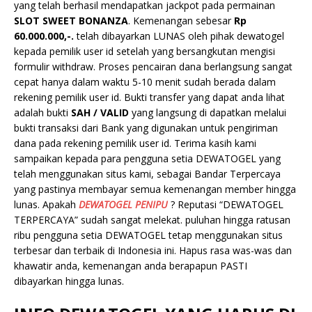
yang telah berhasil mendapatkan jackpot pada permainan
SLOT SWEET BONANZA
. Kemenangan sebesar
Rp
60.000.000,-.
telah dibayarkan LUNAS oleh pihak dewatogel
kepada pemilik user id setelah yang bersangkutan mengisi
formulir withdraw. Proses pencairan dana berlangsung sangat
cepat hanya dalam waktu 5-10 menit sudah berada dalam
rekening pemilik user id. Bukti transfer yang dapat anda lihat
adalah bukti
SAH / VALID
yang langsung di dapatkan melalui
bukti transaksi dari Bank yang digunakan untuk pengiriman
dana pada rekening pemilik user id. Terima kasih kami
sampaikan kepada para pengguna setia DEWATOGEL yang
telah menggunakan situs kami, sebagai Bandar Terpercaya
yang pastinya membayar semua kemenangan member hingga
lunas. Apakah
DEWATOGEL PENIPU
? Reputasi “DEWATOGEL
TERPERCAYA” sudah sangat melekat. puluhan hingga ratusan
ribu pengguna setia DEWATOGEL tetap menggunakan situs
terbesar dan terbaik di Indonesia ini. Hapus rasa was-was dan
khawatir anda, kemenangan anda berapapun PASTI
dibayarkan hingga lunas.