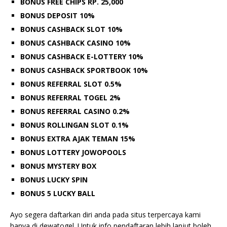
BONUS FREE CHIPS RP. 25,000
BONUS DEPOSIT 10%
BONUS CASHBACK SLOT 10%
BONUS CASHBACK CASINO 10%
BONUS CASHBACK E-LOTTERY 10%
BONUS CASHBACK SPORTBOOK 10%
BONUS REFERRAL SLOT 0.5%
BONUS REFERRAL TOGEL 2%
BONUS REFERRAL CASINO 0.2%
BONUS ROLLINGAN SLOT 0.1%
BONUS EXTRA AJAK TEMAN 15%
BONUS LOTTERY JOWOPOOLS
BONUS MYSTERY BOX
BONUS LUCKY SPIN
BONUS 5 LUCKY BALL
Ayo segera daftarkan diri anda pada situs terpercaya kami
hanya di dewatogel. Untuk info pendaftaran lebih lanjut boleh