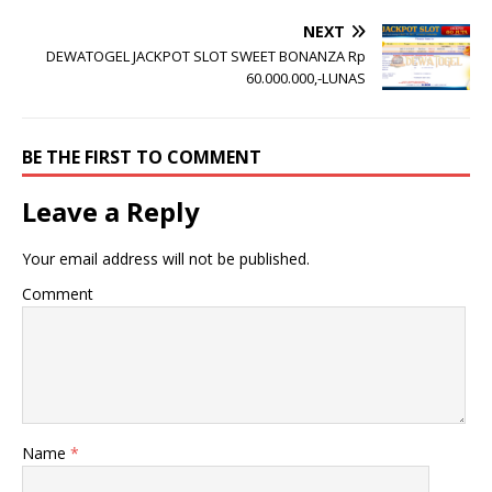
NEXT
DEWATOGEL JACKPOT SLOT SWEET BONANZA Rp
60.000.000,-LUNAS
BE THE FIRST TO COMMENT
Leave a Reply
Your email address will not be published.
Comment
Name
*