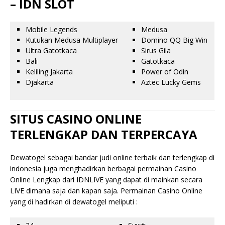
– IDN SLOT
Mobile Legends
Medusa
Kutukan Medusa Multiplayer
Domino QQ Big Win
Ultra Gatotkaca
Sirus Gila
Bali
Gatotkaca
Keliling Jakarta
Power of Odin
Djakarta
Aztec Lucky Gems
SITUS CASINO ONLINE
TERLENGKAP DAN TERPERCAYA
Dewatogel sebagai bandar judi online terbaik dan terlengkap di
indonesia juga menghadirkan berbagai permainan Casino
Online Lengkap dari IDNLIVE yang dapat di mainkan secara
LIVE dimana saja dan kapan saja. Permainan Casino Online
yang di hadirkan di dewatogel meliputi :