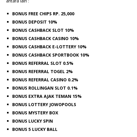
antara lain :
BONUS FREE CHIPS RP. 25,000
BONUS DEPOSIT 10%
BONUS CASHBACK SLOT 10%
BONUS CASHBACK CASINO 10%
BONUS CASHBACK E-LOTTERY 10%
BONUS CASHBACK SPORTBOOK 10%
BONUS REFERRAL SLOT 0.5%
BONUS REFERRAL TOGEL 2%
BONUS REFERRAL CASINO 0.2%
BONUS ROLLINGAN SLOT 0.1%
BONUS EXTRA AJAK TEMAN 15%
BONUS LOTTERY JOWOPOOLS
BONUS MYSTERY BOX
BONUS LUCKY SPIN
BONUS 5 LUCKY BALL