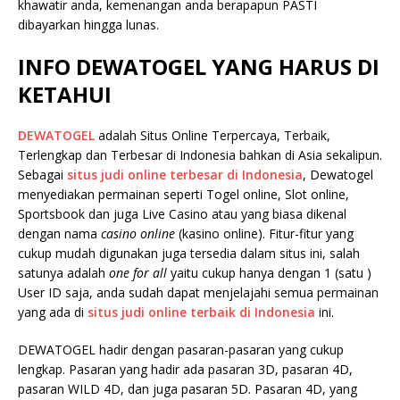
khawatir anda, kemenangan anda berapapun PASTI
dibayarkan hingga lunas.
INFO DEWATOGEL YANG HARUS DI
KETAHUI
DEWATOGEL
adalah Situs Online Terpercaya, Terbaik,
Terlengkap dan Terbesar di Indonesia bahkan di Asia sekalipun.
Sebagai
situs judi online terbesar di Indonesia
, Dewatogel
menyediakan permainan seperti Togel online, Slot online,
Sportsbook dan juga Live Casino atau yang biasa dikenal
dengan nama
casino online
(kasino online). Fitur-fitur yang
cukup mudah digunakan juga tersedia dalam situs ini, salah
satunya adalah
one for all
yaitu cukup hanya dengan 1 (satu )
User ID saja, anda sudah dapat menjelajahi semua permainan
yang ada di
situs judi online terbaik di Indonesia
ini.
DEWATOGEL hadir dengan pasaran-pasaran yang cukup
lengkap. Pasaran yang hadir ada pasaran 3D, pasaran 4D,
pasaran WILD 4D, dan juga pasaran 5D. Pasaran 4D, yang