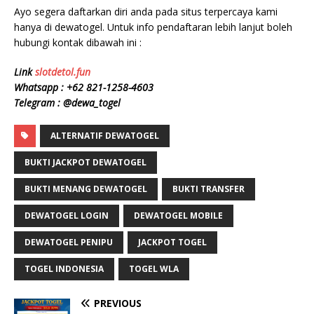
Ayo segera daftarkan diri anda pada situs terpercaya kami
hanya di dewatogel. Untuk info pendaftaran lebih lanjut boleh
hubungi kontak dibawah ini :
Link
slotdetol.fun
Whatsapp :
+62
821-1258-4603
Telegram : @dewa_togel
ALTERNATIF DEWATOGEL
BUKTI JACKPOT DEWATOGEL
BUKTI MENANG DEWATOGEL
BUKTI TRANSFER
DEWATOGEL LOGIN
DEWATOGEL MOBILE
DEWATOGEL PENIPU
JACKPOT TOGEL
TOGEL INDONESIA
TOGEL WLA
PREVIOUS